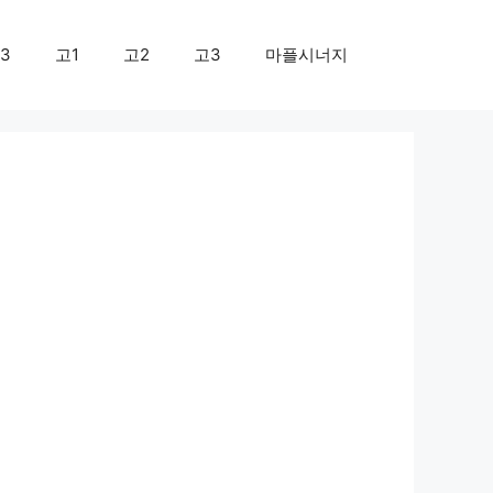
3
고1
고2
고3
마플시너지