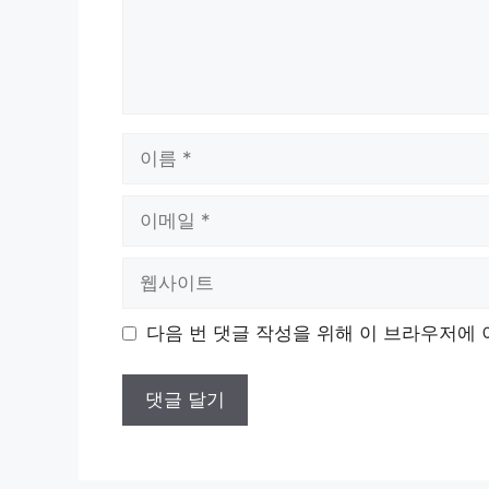
이
름
이
메
일
웹
사
이
다음 번 댓글 작성을 위해 이 브라우저에 
트