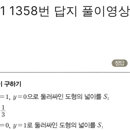
358번 답지 풀이영상 곡선