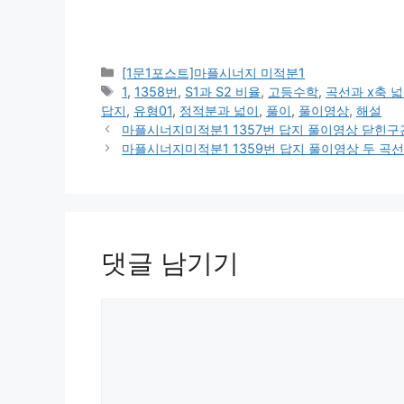
카
[1문1포스트]마플시너지 미적분1
테
태
1
,
1358번
,
S1과 S2 비율
,
고등수학
,
곡선과 x축 
고
그
답지
,
유형01
,
정적분과 넓이
,
풀이
,
풀이영상
,
해설
리
마플시너지미적분1 1357번 답지 풀이영상 닫힌구
마플시너지미적분1 1359번 답지 풀이영상 두 곡선 넓
댓글 남기기
댓
글