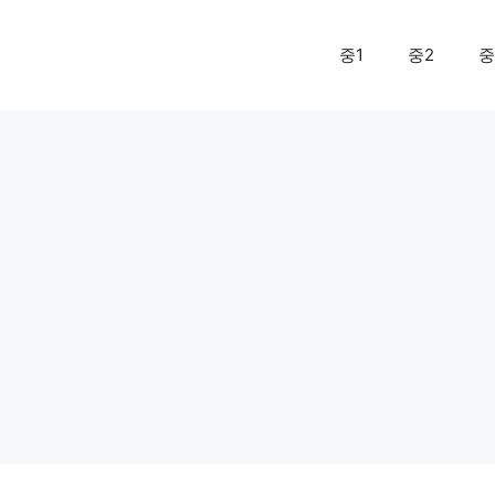
중1
중2
중