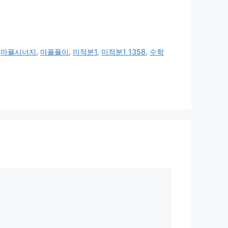
,
마플시너지
,
마플풀이
,
미적분1
,
미적분1 1358
,
수학