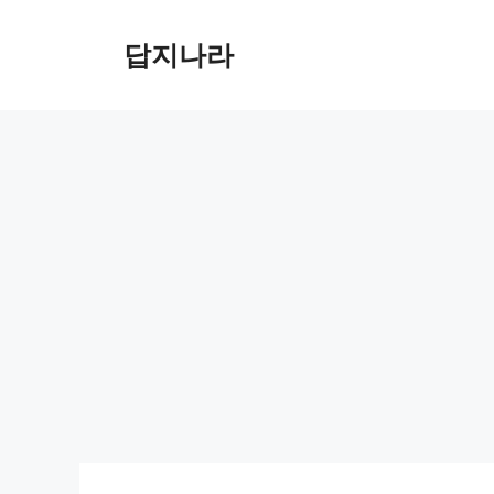
컨
텐
답지나라
츠
로
건
너
뛰
기