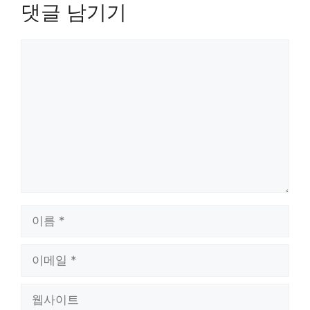
댓글 남기기
댓
글
이
름
이
메
일
웹
사