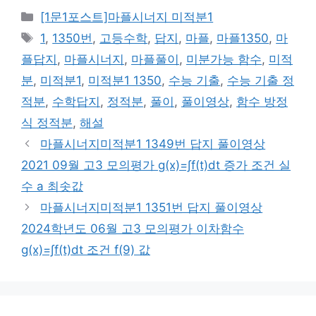
카
[1문1포스트]마플시너지 미적분1
테
태
1
,
1350번
,
고등수학
,
답지
,
마플
,
마플1350
,
마
고
그
플답지
,
마플시너지
,
마플풀이
,
미분가능 함수
,
미적
리
분
,
미적분1
,
미적분1 1350
,
수능 기출
,
수능 기출 정
적분
,
수학답지
,
정적분
,
풀이
,
풀이영상
,
함수 방정
식 정적분
,
해설
마플시너지미적분1 1349번 답지 풀이영상
2021 09월 고3 모의평가 g(x)=∫f(t)dt 증가 조건 실
수 a 최솟값
마플시너지미적분1 1351번 답지 풀이영상
2024학년도 06월 고3 모의평가 이차함수
g(x)=∫f(t)dt 조건 f(9) 값