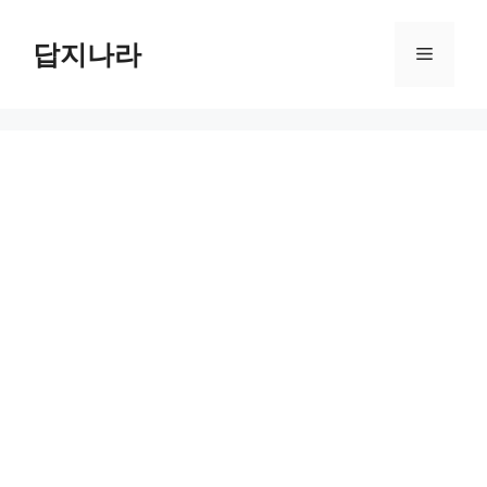
컨
텐
답지나라
메
츠
로
뉴
건
너
뛰
기