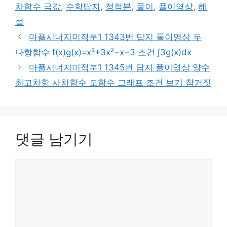
차함수 극값
,
수학답지
,
정적분
,
풀이
,
풀이영상
,
해
설
마플시너지미적분1 1343번 답지 풀이영상 두
다항함수 f(x)g(x)=x³+3x²−x−3 조건 ∫3g(x)dx
마플시너지미적분1 1345번 답지 풀이영상 양수
최고차항 사차함수 도함수 그래프 조건 보기 참거짓
댓글 남기기
댓
글