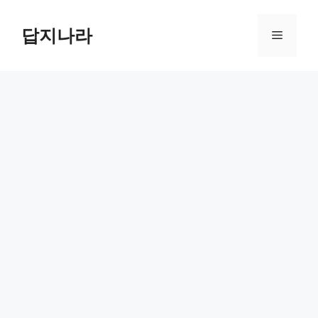
컨
텐
답지나라
메
츠
로
뉴
건
너
뛰
기