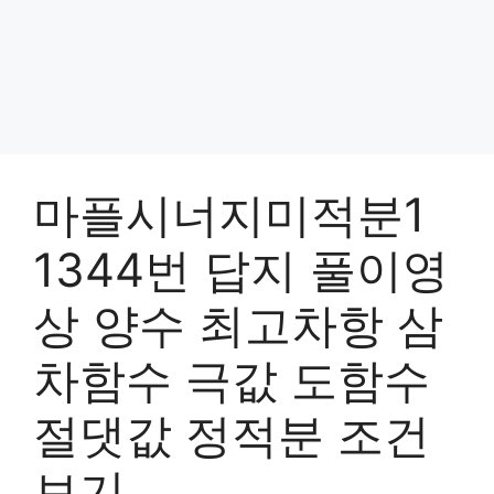
마플시너지미적분1
1344번 답지 풀이영
상 양수 최고차항 삼
차함수 극값 도함수
절댓값 정적분 조건
보기