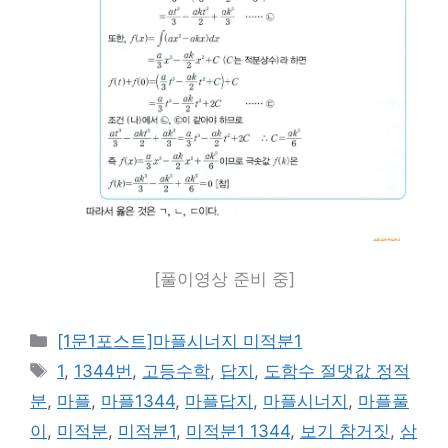
[풀이영상 준비 중]
카
[1문1포스트]마플시너지 미적분1
테
태
1
,
1344번
,
고등수학
,
답지
,
도함수 절댓값 정적
고
그
분
,
마플
,
마플1344
,
마플답지
,
마플시너지
,
마플풀
리
이
,
미적분
,
미적분1
,
미적분1 1344
,
보기 참거짓
,
삼