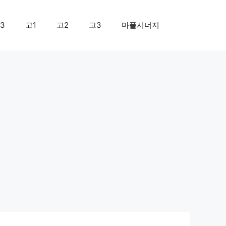
3
고1
고2
고3
마플시너지