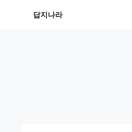
컨
텐
답지나라
츠
로
건
너
뛰
기