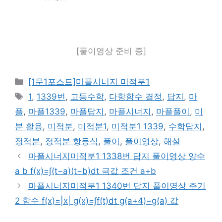
[풀이영상 준비 중]
카
[1문1포스트]마플시너지 미적분1
테
태
1
,
1339번
,
고등수학
,
다항함수 결정
,
답지
,
마
고
그
플
,
마플1339
,
마플답지
,
마플시너지
,
마플풀이
,
미
리
분 활용
,
미적분
,
미적분1
,
미적분1 1339
,
수학답지
,
정적분
,
정적분 항등식
,
풀이
,
풀이영상
,
해설
마플시너지미적분1 1338번 답지 풀이영상 양수
a b f(x)=∫(t−a)(t−b)dt 극값 조건 a+b
마플시너지미적분1 1340번 답지 풀이영상 주기
2 함수 f(x)=|x| g(x)=∫f(t)dt g(a+4)−g(a) 값