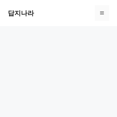
컨
텐
답지나라
메
츠
로
뉴
건
너
뛰
기