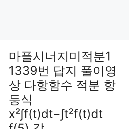
마플시너지미적분1
1339번 답지 풀이영
상 다항함수 적분 항
등식
x²∫f(t)dt−∫t²f(t)dt
f(5) 값