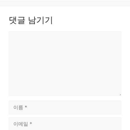
댓글 남기기
댓
글
이
름
이
메