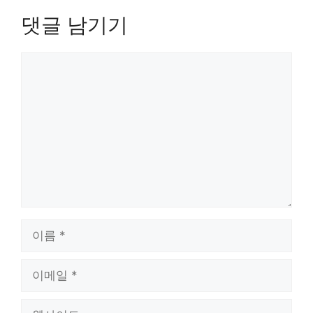
댓글 남기기
댓
글
이
름
이
메
일
웹