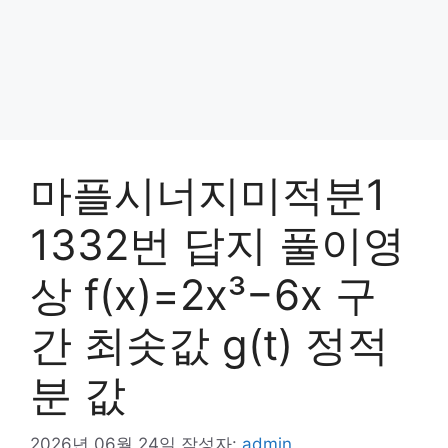
마플시너지미적분1
1332번 답지 풀이영
상 f(x)=2x³−6x 구
간 최솟값 g(t) 정적
분 값
2026년 06월 24일
작성자:
admin