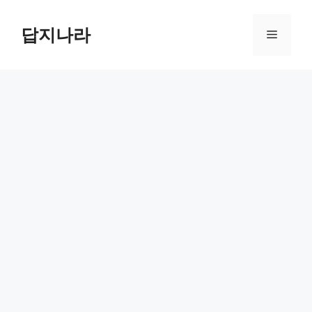
컨
텐
답지나라
메
츠
로
뉴
건
너
뛰
기