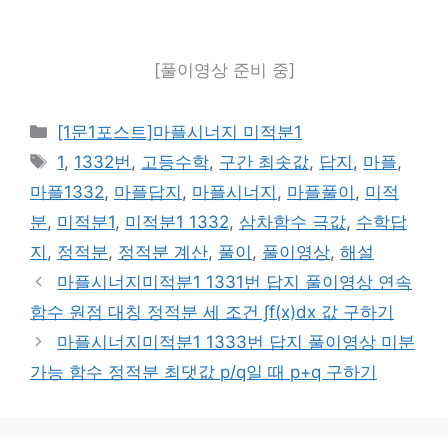
[풀이영상 준비 중]
카
[1문1포스트]마플시너지 미적분1
테
태
1
,
1332번
,
고등수학
,
구간 최솟값
,
답지
,
마플
,
고
그
마플1332
,
마플답지
,
마플시너지
,
마플풀이
,
미적
리
분
,
미적분1
,
미적분1 1332
,
삼차함수 극값
,
수학답
지
,
정적분
,
정적분 계산
,
풀이
,
풀이영상
,
해설
마플시너지미적분1 1331번 답지 풀이영상 연속
함수 원점 대칭 정적분 세 조건 ∫f(x)dx 값 구하기
마플시너지미적분1 1333번 답지 풀이영상 미분
가능 함수 정적분 최댓값 p/q일 때 p+q 구하기