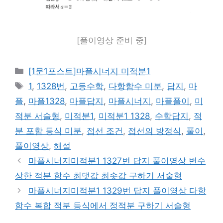
[풀이영상 준비 중]
카
[1문1포스트]마플시너지 미적분1
테
태
1
,
1328번
,
고등수학
,
다항함수 미분
,
답지
,
마
고
그
플
,
마플1328
,
마플답지
,
마플시너지
,
마플풀이
,
미
리
적분 서술형
,
미적분1
,
미적분1 1328
,
수학답지
,
적
분 포함 등식 미분
,
접선 조건
,
접선의 방정식
,
풀이
,
풀이영상
,
해설
마플시너지미적분1 1327번 답지 풀이영상 변수
상한 적분 함수 최댓값 최솟값 구하기 서술형
마플시너지미적분1 1329번 답지 풀이영상 다항
함수 복합 적분 등식에서 정적분 구하기 서술형