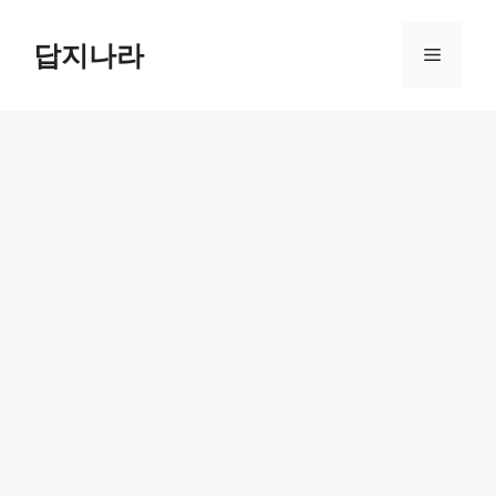
컨
텐
답지나라
메
츠
로
뉴
건
너
뛰
기