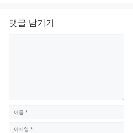
댓글 남기기
댓
글
이
름
이