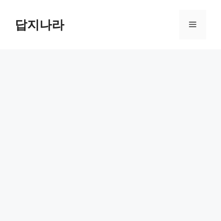
컨
텐
답지나라
메
츠
로
뉴
건
너
뛰
기