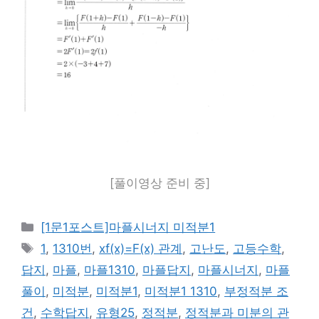
[풀이영상 준비 중]
카
[1문1포스트]마플시너지 미적분1
테
태
1
,
1310번
,
xf(x)=F(x) 관계
,
고난도
,
고등수학
,
고
그
답지
,
마플
,
마플1310
,
마플답지
,
마플시너지
,
마플
리
풀이
,
미적분
,
미적분1
,
미적분1 1310
,
부정적분 조
건
,
수학답지
,
유형25
,
정적분
,
정적분과 미분의 관