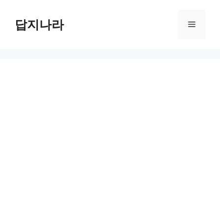
컨
텐
답지나라
메
츠
로
뉴
건
너
뛰
기