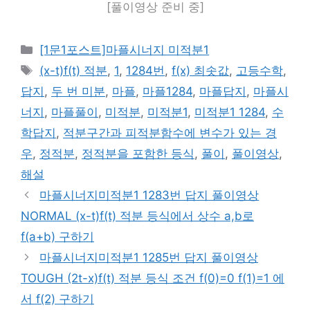
[풀이영상 준비 중]
카
[1문1포스트]마플시너지 미적분1
테
태
(x-t)f(t) 적분
,
1
,
1284번
,
f(x) 최솟값
,
고등수학
,
고
그
답지
,
두 번 미분
,
마플
,
마플1284
,
마플답지
,
마플시
리
너지
,
마플풀이
,
미적분
,
미적분1
,
미적분1 1284
,
수
학답지
,
적분구간과 피적분함수에 변수가 있는 경
우
,
정적분
,
정적분을 포함한 등식
,
풀이
,
풀이영상
,
해설
마플시너지미적분1 1283번 답지 풀이영상
NORMAL (x-t)f(t) 적분 등식에서 상수 a,b로
f(a+b) 구하기
마플시너지미적분1 1285번 답지 풀이영상
TOUGH (2t-x)f(t) 적분 등식 조건 f(0)=0 f(1)=1 에
서 f(2) 구하기