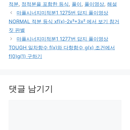
적분
,
정적분을 포함한 등식
,
풀이
,
풀이영상
,
해설
마플시너지미적분1 1275번 답지 풀이영상
NORMAL 적분 등식 xf(x)-2x³+3x² 에서 보기 참거
짓 판별
마플시너지미적분1 1277번 답지 풀이영상
TOUGH 일차함수 f(x)와 다항함수 g(x) 조건에서
f(0)g(1) 구하기
댓글 남기기
댓
글