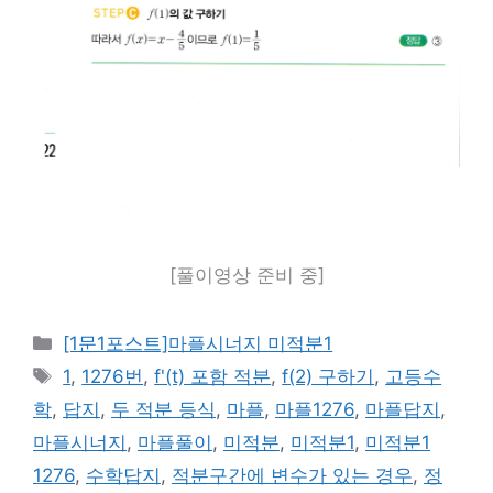
[풀이영상 준비 중]
카
[1문1포스트]마플시너지 미적분1
테
태
1
,
1276번
,
f'(t) 포함 적분
,
f(2) 구하기
,
고등수
고
그
학
,
답지
,
두 적분 등식
,
마플
,
마플1276
,
마플답지
,
리
마플시너지
,
마플풀이
,
미적분
,
미적분1
,
미적분1
1276
,
수학답지
,
적분구간에 변수가 있는 경우
,
정