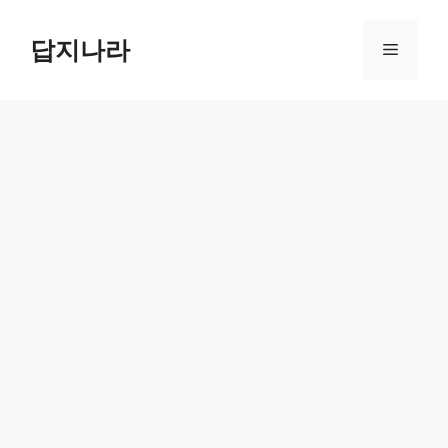
컨
텐
답지나라
메
츠
로
뉴
건
너
뛰
기