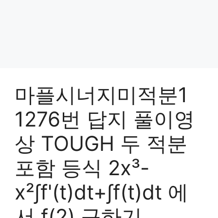
마플시너지미적분1
1276번 답지 풀이영
상 TOUGH 두 적분
포함 등식 2x³-
x²∫f'(t)dt+∫f(t)dt 에
서 f(2) 구하기