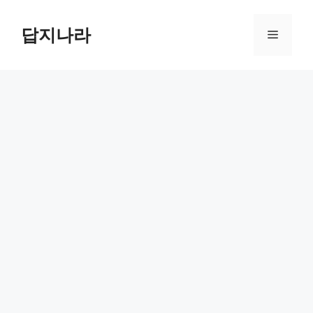
컨
텐
답지나라
메
츠
로
뉴
건
너
뛰
기