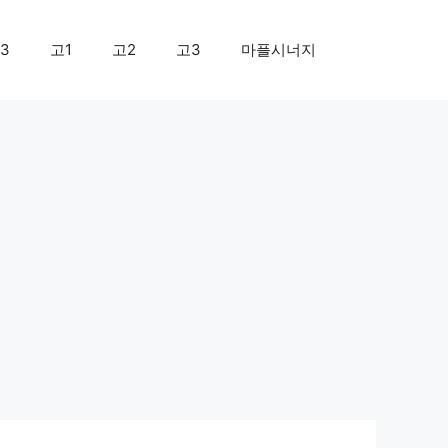
3
고1
고2
고3
마플시너지