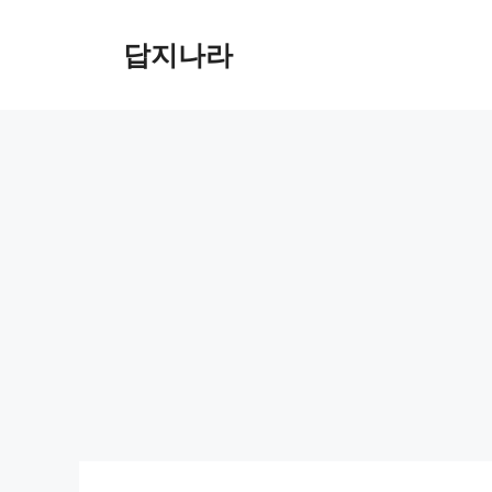
컨
텐
답지나라
츠
로
건
너
뛰
기