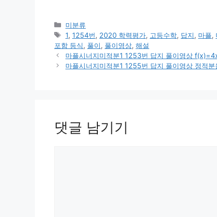
카
미분류
테
태
1
,
1254번
,
2020 학력평가
,
고등수학
,
답지
,
마플
,
고
그
포함 등식
,
풀이
,
풀이영상
,
해설
리
마플시너지미적분1 1253번 답지 풀이영상 f(x)=4x³+
마플시너지미적분1 1255번 답지 풀이영상 정적
댓글 남기기
댓
글