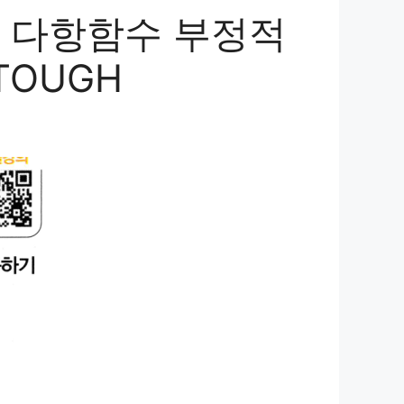
상 다항함수 부정적
TOUGH