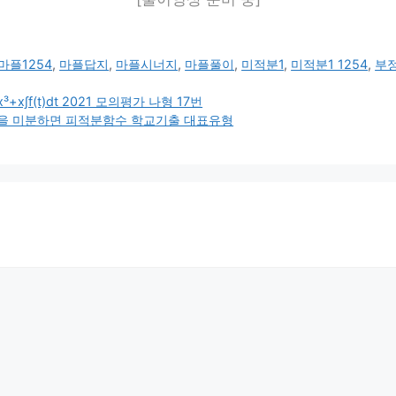
마플1254
,
마플답지
,
마플시너지
,
마플풀이
,
미적분1
,
미적분1 1254
,
부
x∫f(t)dt 2021 모의평가 나형 17번
분을 미분하면 피적분함수 학교기출 대표유형