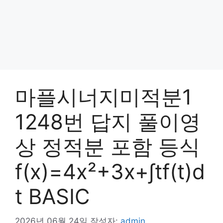
마플시너지미적분1
1248번 답지 풀이영
상 정적분 포함 등식
f(x)=4x²+3x+∫tf(t)d
t BASIC
2026년 06월 24일
작성자:
admin