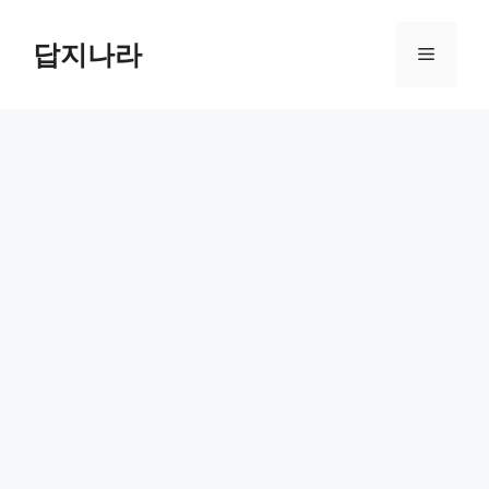
컨
텐
답지나라
메
츠
로
뉴
건
너
뛰
기