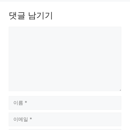
댓글 남기기
댓
글
이
름
이
메