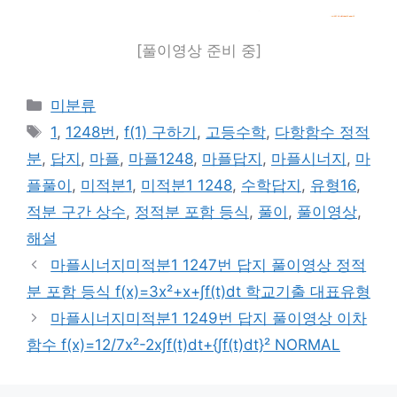
[풀이영상 준비 중]
카
미분류
테
태
1
,
1248번
,
f(1) 구하기
,
고등수학
,
다항함수 정적
고
그
분
,
답지
,
마플
,
마플1248
,
마플답지
,
마플시너지
,
마
리
플풀이
,
미적분1
,
미적분1 1248
,
수학답지
,
유형16
,
적분 구간 상수
,
정적분 포함 등식
,
풀이
,
풀이영상
,
해설
마플시너지미적분1 1247번 답지 풀이영상 정적
분 포함 등식 f(x)=3x²+x+∫f(t)dt 학교기출 대표유형
마플시너지미적분1 1249번 답지 풀이영상 이차
함수 f(x)=12/7x²-2x∫f(t)dt+{∫f(t)dt}² NORMAL