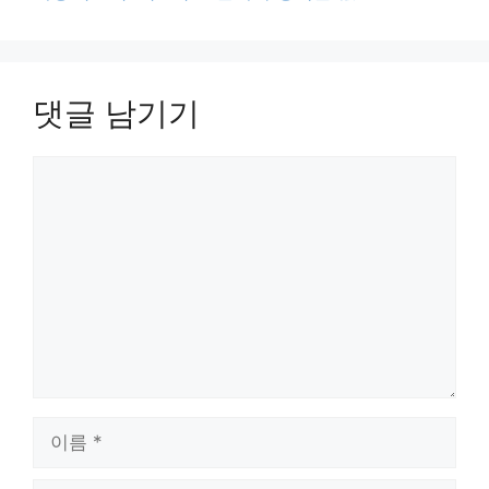
댓글 남기기
댓
글
이
름