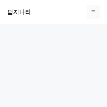
컨
텐
답지나라
메
츠
로
뉴
건
너
뛰
기