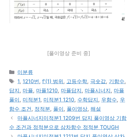
[풀이영상 준비 중]
카
미분류
테
태
1
,
1210번
,
f'(1) 범위
,
고등수학
,
극솟값
,
기함수
,
고
그
답지
,
마플
,
마플1210
,
마플답지
,
마플시너지
,
마플
리
풀이
,
미적분1
,
미적분1 1210
,
수학답지
,
우함수
,
우
함수 조건
,
정적분
,
풀이
,
풀이영상
,
해설
마플시너지미적분1 1209번 답지 풀이영상 기함
수 조건과 정적분으로 삼차함수 정적분 TOUGH
마플시너지미적분1 1211번 답지 풀이영상 삼차