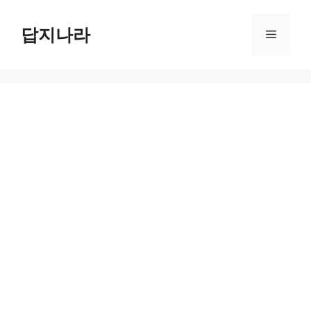
컨
텐
답지나라
메
츠
로
뉴
건
너
뛰
기