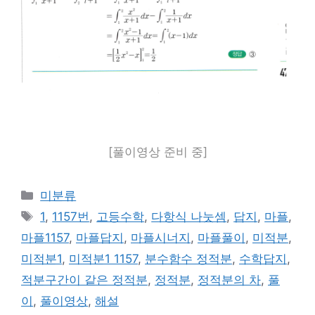
[풀이영상 준비 중]
카
미분류
테
태
1
,
1157번
,
고등수학
,
다항식 나눗셈
,
답지
,
마플
,
고
그
마플1157
,
마플답지
,
마플시너지
,
마플풀이
,
미적분
,
리
미적분1
,
미적분1 1157
,
분수함수 정적분
,
수학답지
,
적분구간이 같은 정적분
,
정적분
,
정적분의 차
,
풀
이
,
풀이영상
,
해설