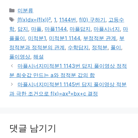
카
미분류
테
태
∫f(x)dx={f(x)}²
,
1
,
1144번
,
f(0) 구하기
,
고등수
고
그
학
,
답지
,
마플
,
마플1144
,
마플답지
,
마플시너지
,
마
리
플풀이
,
미적분1
,
미적분1 1144
,
부정적분 관계
,
부
정적분과 정적분의 관계
,
수학답지
,
정적분
,
풀이
,
풀이영상
,
해설
마플시너지미적분1 1143번 답지 풀이영상 정적
분 최솟값 만드는 a와 정적분 값의 합
마플시너지미적분1 1145번 답지 풀이영상 적분
과 극한 조건으로 f(x)=ax³+bx+c 결정
댓글 남기기