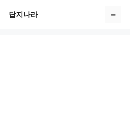
컨
텐
답지나라
메
츠
로
뉴
건
너
뛰
기