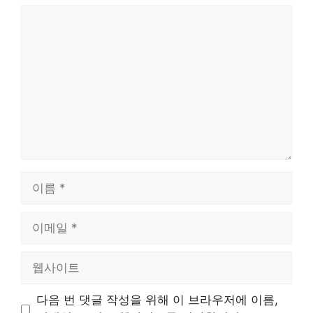
댓
글
이
름
이
메
일
웹
사
이
다음 번 댓글 작성을 위해 이 브라우저에 이름,
트