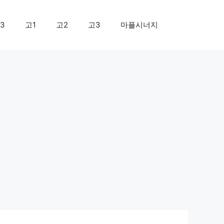
3
고1
고2
고3
마플시너지