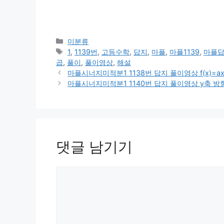
카
미분류
테
태
1
,
1139번
,
고등수학
,
답지
,
마플
,
마플1139
,
마플
고
그
곱
,
풀이
,
풀이영상
,
해설
리
마플시너지미적분1 1138번 답지 풀이영상 f(x)=ax+1
마플시너지미적분1 1140번 답지 풀이영상 y축 방
댓글 남기기
댓
글