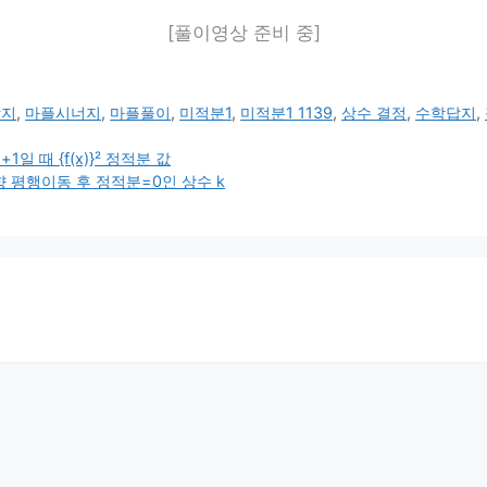
[풀이영상 준비 중]
답지
,
마플시너지
,
마플풀이
,
미적분1
,
미적분1 1139
,
상수 결정
,
수학답지
,
일 때 {f(x)}² 정적분 값
향 평행이동 후 정적분=0인 상수 k