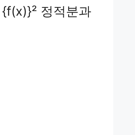
f(x)}² 정적분과