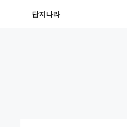
컨
텐
답지나라
츠
로
건
너
뛰
기