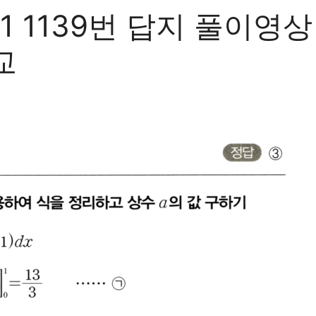
139번 답지 풀이영상 {
교