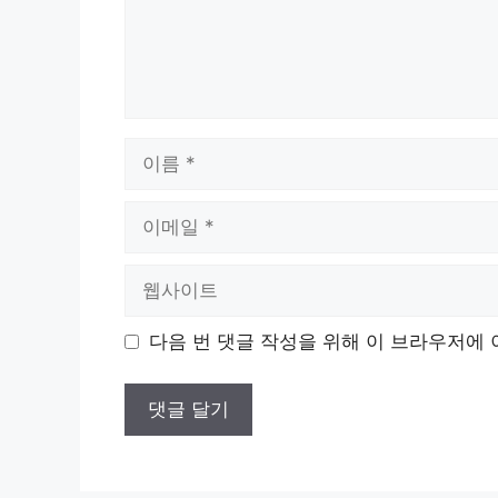
이
름
이
메
일
웹
사
이
다음 번 댓글 작성을 위해 이 브라우저에 
트