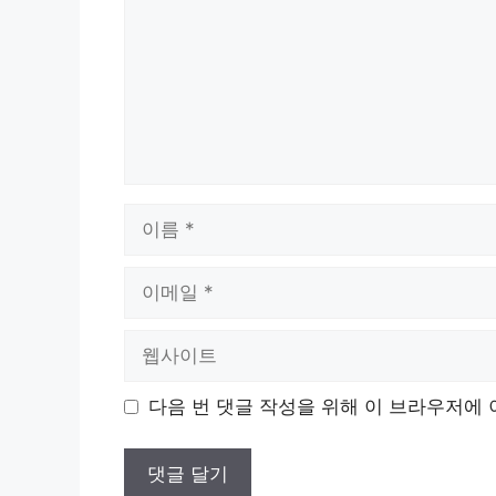
이
름
이
메
일
웹
사
이
다음 번 댓글 작성을 위해 이 브라우저에 
트