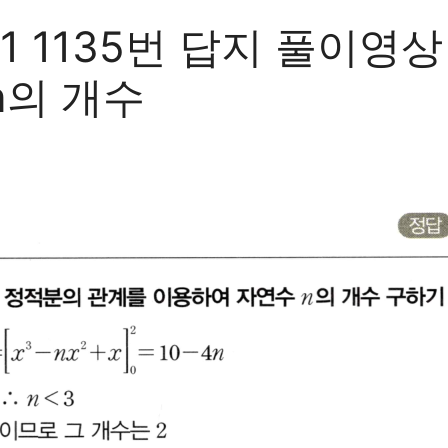
 1135번 답지 풀이영
n의 개수