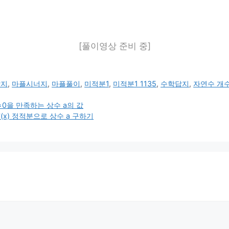
[풀이영상 준비 중]
답지
,
마플시너지
,
마플풀이
,
미적분1
,
미적분1 1135
,
수학답지
,
자연수 개
0을 만족하는 상수 a의 값
'(x) 정적분으로 상수 a 구하기