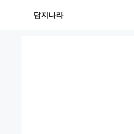
컨
텐
답지나라
츠
로
건
너
뛰
기