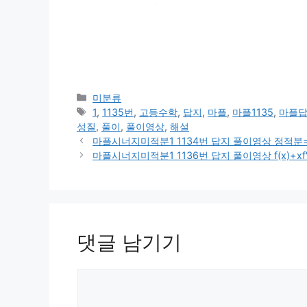
카
미분류
테
태
1
,
1135번
,
고등수학
,
답지
,
마플
,
마플1135
,
마플
고
그
성질
,
풀이
,
풀이영상
,
해설
리
마플시너지미적분1 1134번 답지 풀이영상 정적분=
마플시너지미적분1 1136번 답지 풀이영상 f(x)+xf
댓글 남기기
댓
글