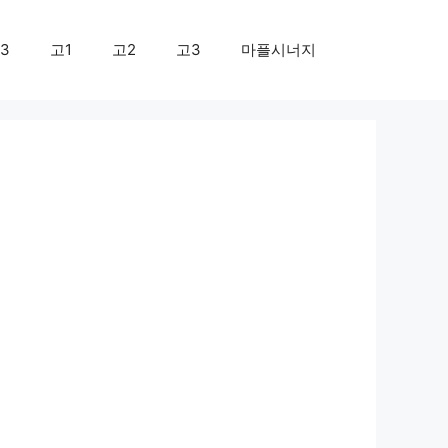
3
고1
고2
고3
마플시너지