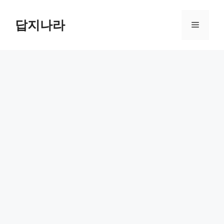
컨
텐
답지나라
메
츠
로
뉴
건
너
뛰
기