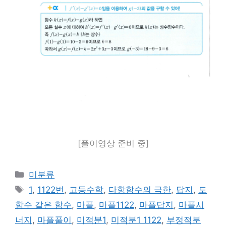
[풀이영상 준비 중]
카
미분류
테
태
1
,
1122번
,
고등수학
,
다항함수의 극한
,
답지
,
도
고
그
함수 같은 함수
,
마플
,
마플1122
,
마플답지
,
마플시
리
너지
,
마플풀이
,
미적분1
,
미적분1 1122
,
부정적분