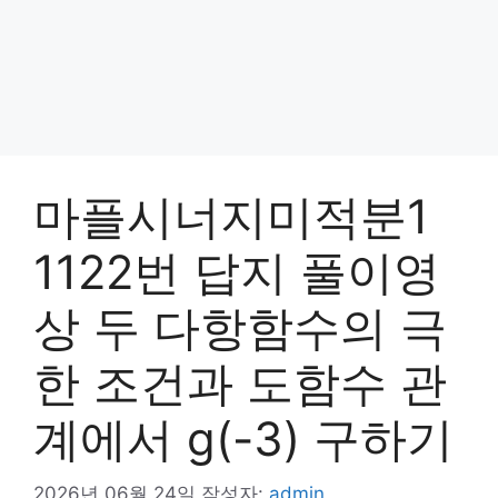
마플시너지미적분1
1122번 답지 풀이영
상 두 다항함수의 극
한 조건과 도함수 관
계에서 g(-3) 구하기
2026년 06월 24일
작성자:
admin