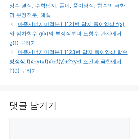
상수 결정
,
수학답지
,
풀이
,
풀이영상
,
함수의 극한
과 부정적분
,
해설
마플시너지미적분1 1121번 답지 풀이영상 f(x)
와 삼차함수 g(x)의 부정적분과 도함수 관계에서
g(1) 구하기
마플시너지미적분1 1123번 답지 풀이영상 함수
방정식 f(x+y)=f(x)+f(y)+2xy-1 조건과 극한에서
f'(0) 구하기
댓글 남기기
댓
글