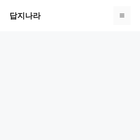
컨
텐
답지나라
메
츠
로
뉴
건
너
뛰
기