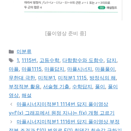
[풀이영상 준비 중]
카
미분류
테
태
1
,
1115번
,
고등수학
,
다항함수와 도함수
,
답지
,
고
그
마플
,
마플1115
,
마플답지
,
마플시너지
,
마플풀이
,
리
무한대 극한
,
미적분1
,
미적분1 1115
,
방정식의 해
,
부정적분 활용
,
서술형 기출
,
수학답지
,
풀이
,
풀이
영상
,
해설
마플시너지미적분1 1114번 답지 풀이영상
y=f'(x) 그래프에서 원점 지나는 f(x) 개형 고르기
마플시너지미적분1 1116번 답지 풀이영상 부정
적분 조건과 f'(0) 범위로 F(1) 최댓값 최솟값 구하기