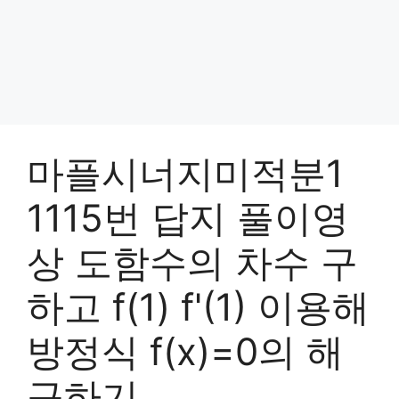
마플시너지미적분1
1115번 답지 풀이영
상 도함수의 차수 구
하고 f(1) f'(1) 이용해
방정식 f(x)=0의 해
구하기