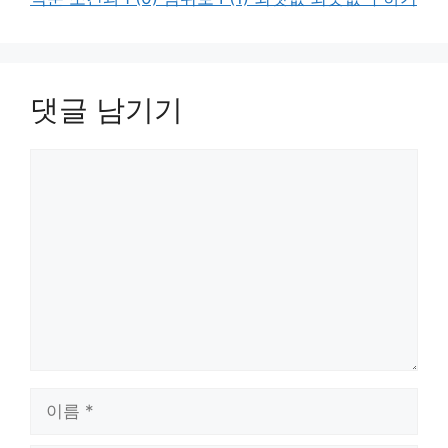
댓글 남기기
댓
글
이
름