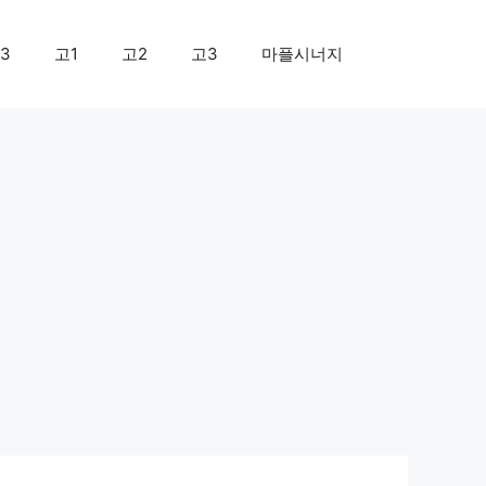
3
고1
고2
고3
마플시너지