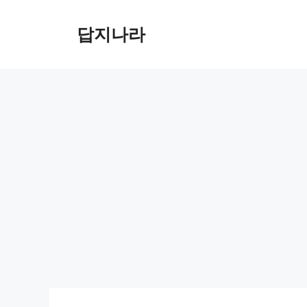
컨
텐
답지나라
츠
로
건
너
뛰
기