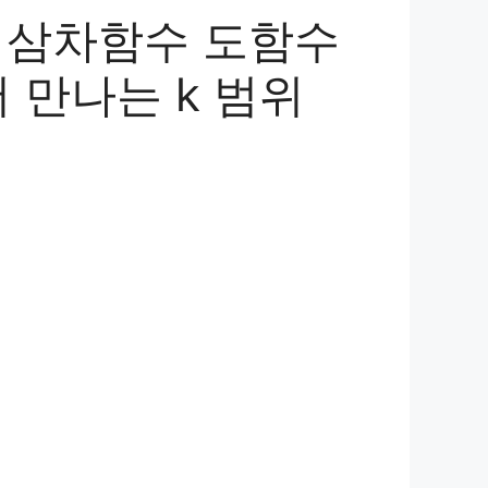
상 삼차함수 도함수
서 만나는 k 범위