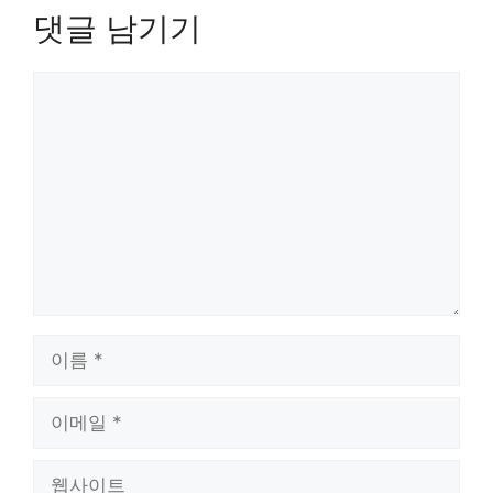
댓글 남기기
댓
글
이
름
이
메
일
웹