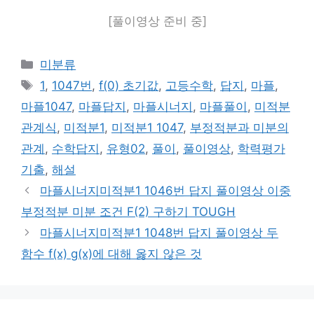
[풀이영상 준비 중]
카
미분류
테
태
1
,
1047번
,
f(0) 초기값
,
고등수학
,
답지
,
마플
,
고
그
마플1047
,
마플답지
,
마플시너지
,
마플풀이
,
미적분
리
관계식
,
미적분1
,
미적분1 1047
,
부정적분과 미분의
관계
,
수학답지
,
유형02
,
풀이
,
풀이영상
,
학력평가
기출
,
해설
마플시너지미적분1 1046번 답지 풀이영상 이중
부정적분 미분 조건 F(2) 구하기 TOUGH
마플시너지미적분1 1048번 답지 풀이영상 두
함수 f(x) g(x)에 대해 옳지 않은 것