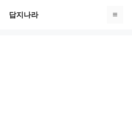
컨
텐
답지나라
메
츠
로
뉴
건
너
뛰
기