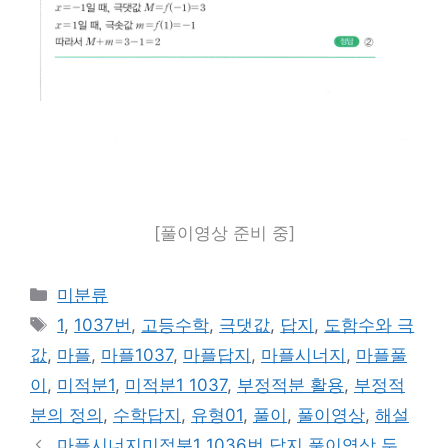
[풀이영상 준비 중]
카
미분류
테
태
1
,
1037번
,
고등수학
,
극댓값
,
답지
,
도함수와 극
고
그
값
,
마플
,
마플1037
,
마플답지
,
마플시너지
,
마플풀
리
이
,
미적분1
,
미적분1 1037
,
부정적분 활용
,
부정적
분의 정의
,
수학답지
,
유형01
,
풀이
,
풀이영상
,
해설
마플시너지미적분1 1036번 답지 풀이영상 두