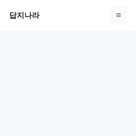
컨
텐
답지나라
메
츠
로
뉴
건
너
뛰
기