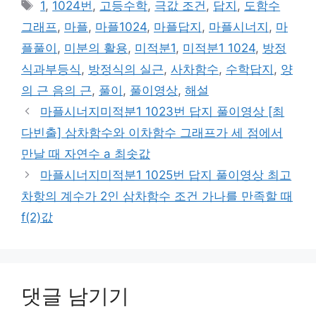
태
1
,
1024번
,
고등수학
,
극값 조건
,
답지
,
도함수
고
그
그래프
,
마플
,
마플1024
,
마플답지
,
마플시너지
,
마
리
플풀이
,
미분의 활용
,
미적분1
,
미적분1 1024
,
방정
식과부등식
,
방정식의 실근
,
사차함수
,
수학답지
,
양
의 근 음의 근
,
풀이
,
풀이영상
,
해설
마플시너지미적분1 1023번 답지 풀이영상 [최
다빈출] 삼차함수와 이차함수 그래프가 세 점에서
만날 때 자연수 a 최솟값
마플시너지미적분1 1025번 답지 풀이영상 최고
차항의 계수가 2인 삼차함수 조건 가나를 만족할 때
f(2)값
댓글 남기기