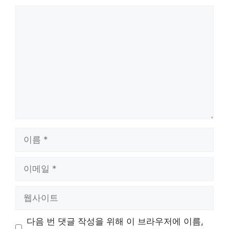
댓
글
이
름
이
메
일
웹
사
이
다음 번 댓글 작성을 위해 이 브라우저에 이름,