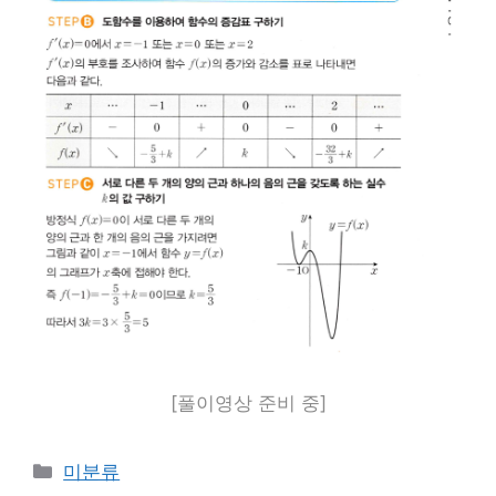
[풀이영상 준비 중]
카
미분류
테