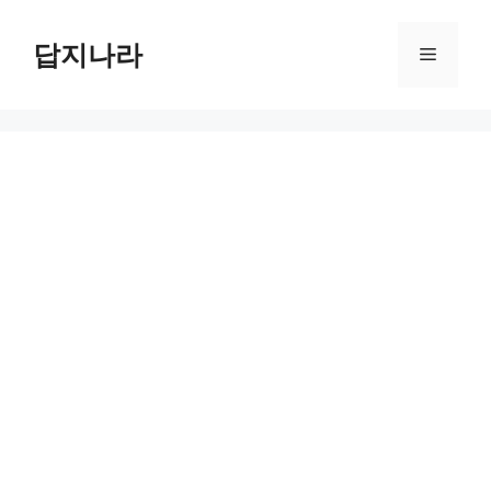
컨
텐
답지나라
메
츠
로
뉴
건
너
뛰
기