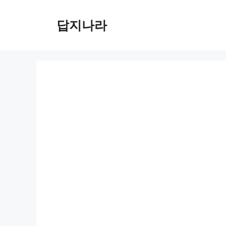
컨
텐
답지나라
츠
로
건
너
뛰
기