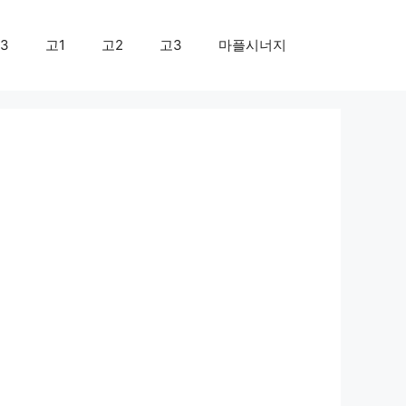
3
고1
고2
고3
마플시너지