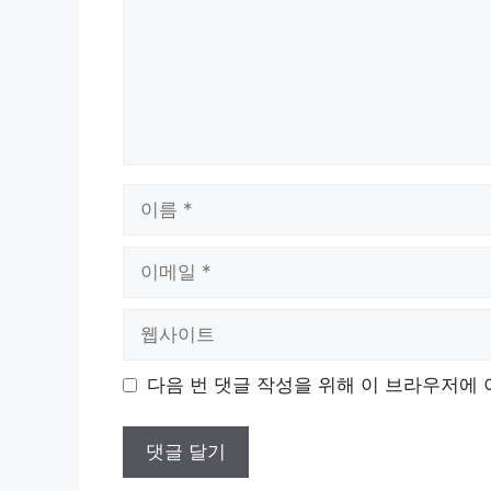
이
름
이
메
일
웹
사
이
다음 번 댓글 작성을 위해 이 브라우저에 
트