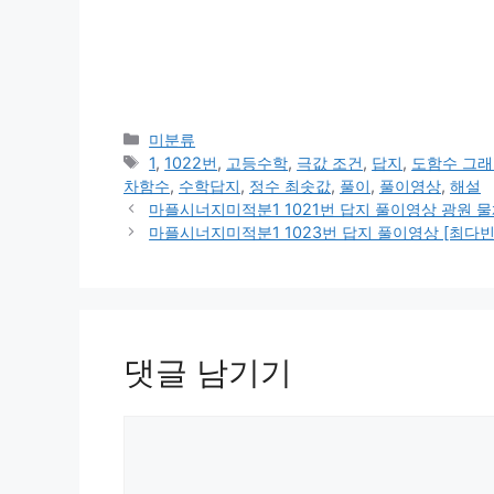
카
미분류
테
태
1
,
1022번
,
고등수학
,
극값 조건
,
답지
,
도함수 그
고
그
차함수
,
수학답지
,
정수 최솟값
,
풀이
,
풀이영상
,
해설
리
마플시너지미적분1 1021번 답지 풀이영상 광원 
마플시너지미적분1 1023번 답지 풀이영상 [최다빈
댓글 남기기
댓
글