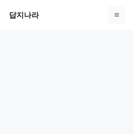
컨
텐
답지나라
메
츠
로
뉴
건
너
뛰
기