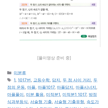
[풀이영상 준비 중]
카
미분류
테
태
1
,
1017번
,
고등수학
,
답지
,
두 점 사이 거리
,
두
고
그
점의 운동
,
마플
,
마플1017
,
마플답지
,
마플시너지
,
리
마플풀이
,
미분 활용
,
미적분1
,
미적분1 1017
,
방정
식과부등식
,
서술형 기출
,
서술형 기출유형
,
속도가