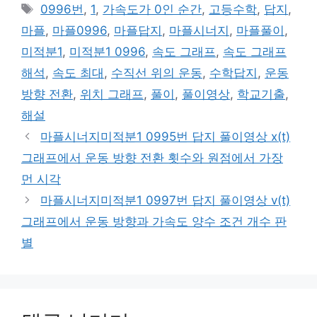
테
태
0996번
,
1
,
가속도가 0인 순간
,
고등수학
,
답지
,
고
그
마플
,
마플0996
,
마플답지
,
마플시너지
,
마플풀이
,
리
미적분1
,
미적분1 0996
,
속도 그래프
,
속도 그래프
해석
,
속도 최대
,
수직선 위의 운동
,
수학답지
,
운동
방향 전환
,
위치 그래프
,
풀이
,
풀이영상
,
학교기출
,
해설
마플시너지미적분1 0995번 답지 풀이영상 x(t)
그래프에서 운동 방향 전환 횟수와 원점에서 가장
먼 시각
마플시너지미적분1 0997번 답지 풀이영상 v(t)
그래프에서 운동 방향과 가속도 양수 조건 개수 판
별