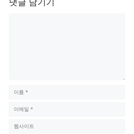
댓글 남기기
댓
글
이
름
이
메
일
웹
사