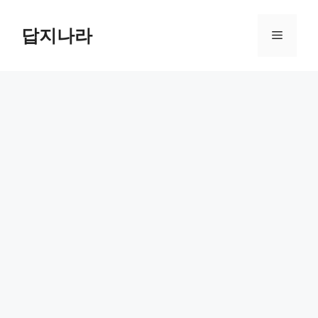
컨
텐
답지나라
메
츠
로
뉴
건
너
뛰
기