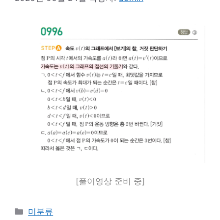
[풀이영상 준비 중]
카
미분류