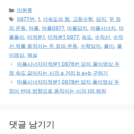
카
미분류
테
태
0977번
,
1
,
가속도의 합
,
고등수학
,
답지
,
두 점
고
그
의 운동
,
마플
,
마플0977
,
마플답지
,
마플시너지
,
마
리
플풀이
,
미적분1
,
미적분1 0977
,
속도
,
수직선
,
수직
선 위를 움직이는 두 점의 운동
,
수학답지
,
풀이
,
풀
이영상
,
해설
마플시너지미적분1 0976번 답지 풀이영상 두
점 속도 같아지는 시각 a 거리 b a+b 구하기
마플시너지미적분1 0978번 답지 풀이영상 두
점이 반대 방향으로 움직이는 시각 t의 범위
댓글 남기기