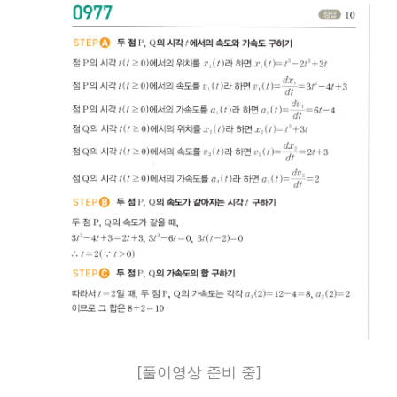
[풀이영상 준비 중]