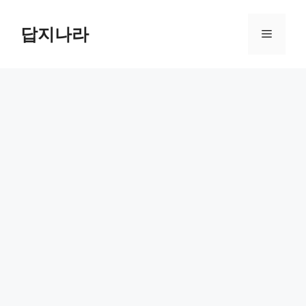
컨
텐
답지나라
메
츠
로
뉴
건
너
뛰
기