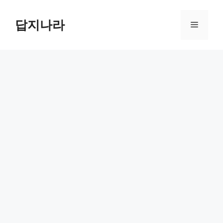
컨
텐
답지나라
메
츠
로
뉴
건
너
뛰
기