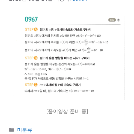
[풀이영상 준비 중]
카
미분류