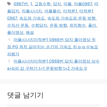
테
태
0967번
,
1
,
고등수학
,
답지
,
마플
,
마플0967
,
마
고
그
플답지
,
마플시너지
,
마플풀이
,
미적분1
,
미적분1
리
0967
,
속도와 가속도
,
속도와 가속도와 운동 방향
,
수직선 운동
,
수학답지
,
운동 방향
,
위치함수
,
풀이
,
풀이영상
,
해설
마플시너지미적분1 0966번 답지 풀이영상 두
점 PQ 위치 같아지는 순간의 가속도 차 p-q 수능모
의평가
마플시너지미적분1 0968번 답지 풀이영상 상수
a+b의 값 구하기 t=1 운동방향 t=2 가속도 0
댓글 남기기
댓