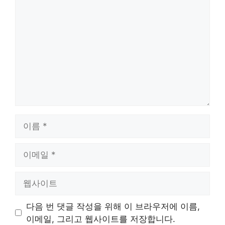
글
이
름
이
메
일
웹
사
이
다음 번 댓글 작성을 위해 이 브라우저에 이름,
트
이메일, 그리고 웹사이트를 저장합니다.