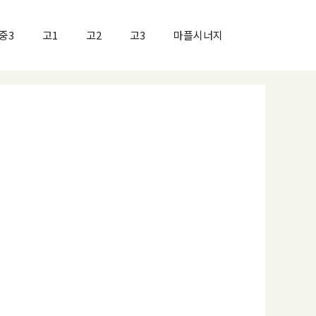
중3
고1
고2
고3
마플시너지