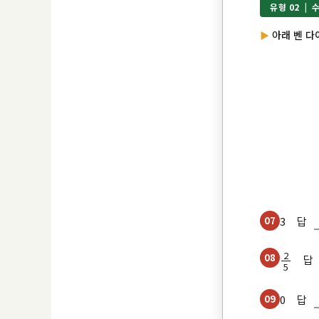
유형 02 | 
아래 벤 다
07
3 답
2
08
답
5
09
0 답