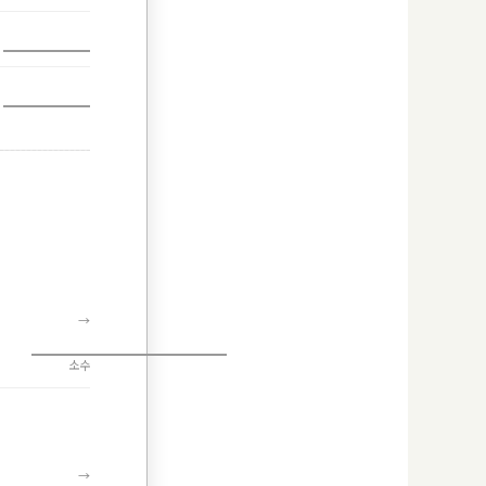
→
소수
→