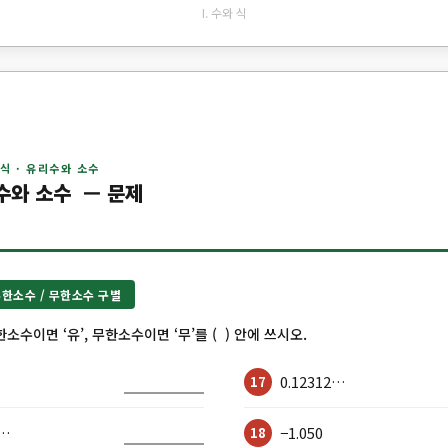
I. 수와 식
 식 · 유리수와 소수
수와 소수 — 문제
 유한소수 / 무한소수 구별
소수이면 ‘유’, 무한소수이면 ‘무’를 ( ) 안에 쓰시오.
0.12312…
17
1…
−1.050
18