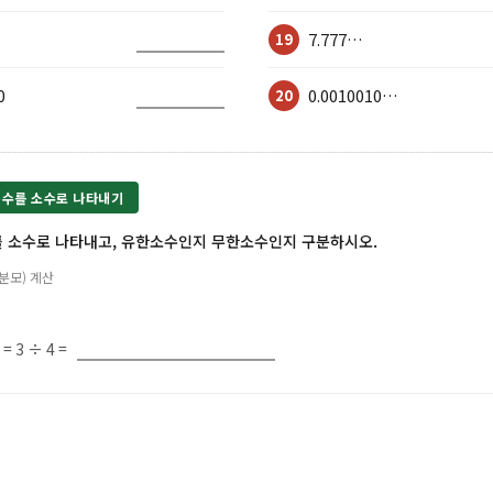
7.777…
19
0
0.0010010…
20
 분수를 소수로 나타내기
를 소수로 나타내고, 유한소수인지 무한소수인지 구분하시오.
(분모) 계산
= 3 ÷ 4 =