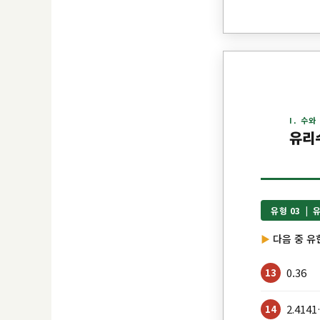
I. 수와
유리
유형 03 |
다음 중 유한
0.36
13
2.414
14