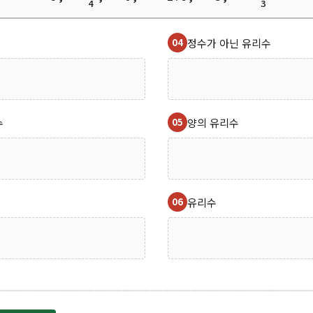
4
3
04
정수가 아닌 유리수
수
05
양의 유리수
06
유리수