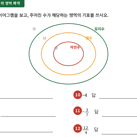
수의 영역 파악
이어그램을 보고, 주어진 수가 해당하는 영역의 기호를 쓰시오.
유리수
㉮
정수
㉯
자연수
㉰
10
−4 답
3
11
−
답
7
12
12
답
4