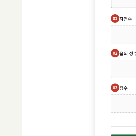
01
자연수
02
음의 정
03
정수