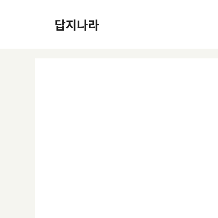
컨
텐
답지나라
츠
로
건
너
뛰
기