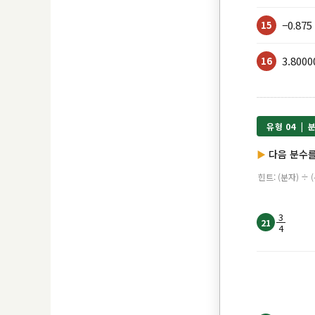
−0.875
15
3.8000
16
유형 04 |
다음 분수
힌트: (분자) ÷ 
3
21
4