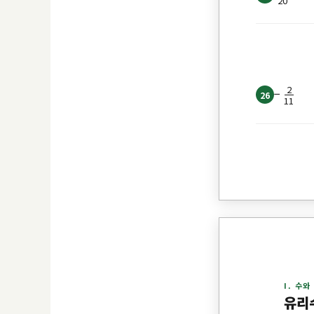
20
2
−
26
11
I. 수와
유리