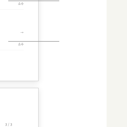
소수
→
소수
3 / 3