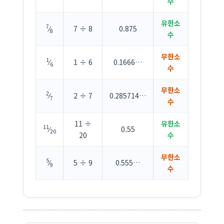
수
유한소
7
⁄
7 ÷ 8
0.875
8
수
무한소
1
⁄
1 ÷ 6
0.1666…
6
수
무한소
2
⁄
2 ÷ 7
0.285714…
7
수
11 ÷
유한소
11
⁄
0.55
20
20
수
무한소
5
⁄
5 ÷ 9
0.555…
9
수