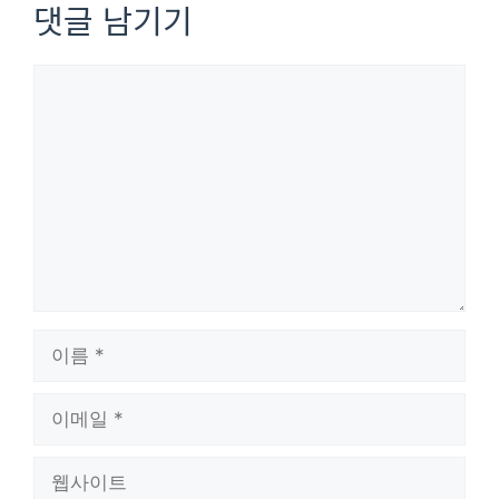
댓글 남기기
댓
글
이
름
이
메
일
웹
사