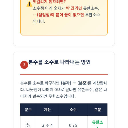
헷갈리지 않으려면?
소수점 아래 숫자가
딱 끊기면
유한소수,
…(점점점)이 붙어 끝이 없으면
무한소수
입니다.
분수를 소수로 나타내는 방법
3
분수를 소수로 바꾸려면
(분자) ÷ (분모)
를 계산합니
다. 나눗셈이 나머지 0으로 끝나면 유한소수, 같은 나
머지가 반복되면 무한소수입니다.
분수
계산
소수
구분
유한소
3
⁄
3 ÷ 4
0.75
4