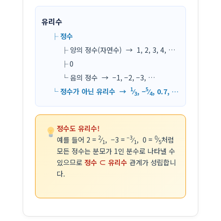
유리수
├ 정수
├ 양의 정수(자연수) → 1, 2, 3, 4, …
├ 0
└ 음의 정수 → −1, −2, −3, …
1
5
└ 정수가 아닌 유리수 →
⁄
, −
⁄
, 0.7, …
3
4
정수도 유리수!
2
−3
0
예를 들어 2 =
⁄
, −3 =
⁄
, 0 =
⁄
처럼
1
1
5
모든 정수는 분모가 1인 분수로 나타낼 수
있으므로
정수 ⊂ 유리수
관계가 성립합니
다.