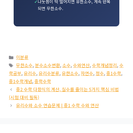
나눗셈이 딱 떨어지면 유한소수, 계속 반복
되면 무한소수.
카
미분류
테
태
무한소수
,
분수소수변환
,
소수
,
수와연산
,
수학개념정리
,
수
고
그
학공부
,
유리수
,
유리수분류
,
유한소수
,
자연수
,
정수
,
중1수학
,
리
중1수학개념
,
중학수학
중2 수학 다항식의 계산, 실수를 줄이는 5가지 핵심 비법
(시험 대비 필독)
유리수와 소수 연습문제 | 중1 수학 수와 연산