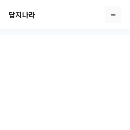
컨
텐
답지나라
메
츠
로
뉴
건
너
뛰
기