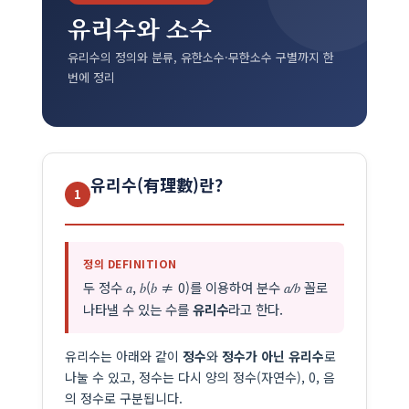
유리수와 소수
유리수의 정의와 분류, 유한소수·무한소수 구별까지 한
번에 정리
유리수(有理數)란?
1
정의 DEFINITION
두 정수
,
(
≠ 0)를 이용하여 분수
꼴로
a
b
b
a/b
나타낼 수 있는 수를
유리수
라고 한다.
유리수는 아래와 같이
정수
와
정수가 아닌 유리수
로
나눌 수 있고, 정수는 다시 양의 정수(자연수), 0, 음
의 정수로 구분됩니다.