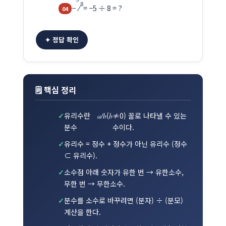
8
−
⁄
= −5 ÷ 8 = ?
✦ 정답 확인
🗒 핵심 정리
유리수란
(
≠0) 꼴로 나타낼 수 있는
a/b
b
분수
수이다.
유리수 = 정수 + 정수가 아닌 유리수 (정수
⊂ 유리수).
소수점 아래 숫자가 유한 번 → 유한소수,
무한 번 → 무한소수.
분수를 소수로 바꾸려면 (분자) ÷ (분모)
계산을 한다.