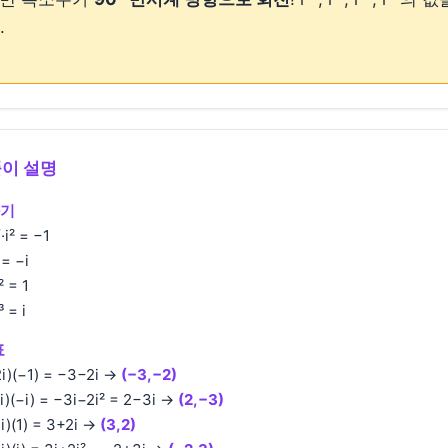
.
풀이 설명
하기
⁷·i² = −1
i = −i
i² = 1
³ = i
표
2i)(−1) = −3−2i →
(−3,−2)
2i)(−i) = −3i−2i² = 2−3i →
(2,−3)
2i)(1) = 3+2i →
(3,2)