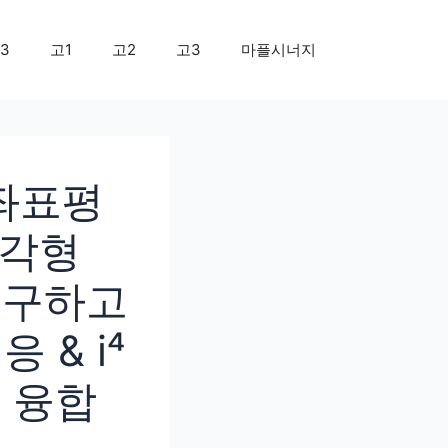
3
고1
고2
고3
마플시너지
 좌표평
사각형
표 구하고
& i⁴
 융합