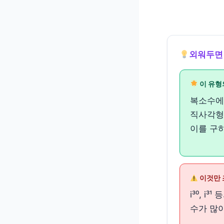
외워두면
이 유형
복소수에 
직사각형
이를 구
이것만 
i³⁰, i
수가 많아