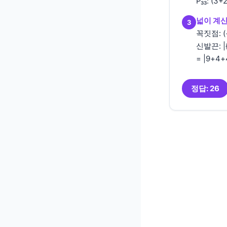
P₃₃: (3+
넓이 계산
3
꼭짓점: (−3
신발끈: |{(
= |9+4+
정답: 26