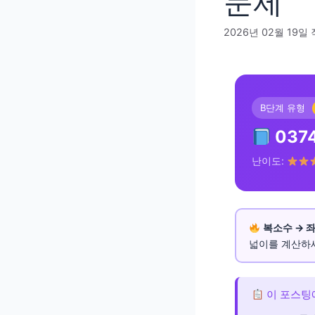
문제
2026년 02월 19일
B단계 유형
037
난이도:
복소수 → 
넓이를 계산하
이 포스팅