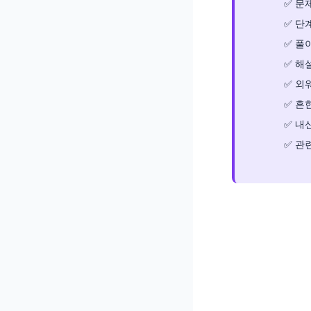
문제
단
풀이
해
외
흔한
내신
관련