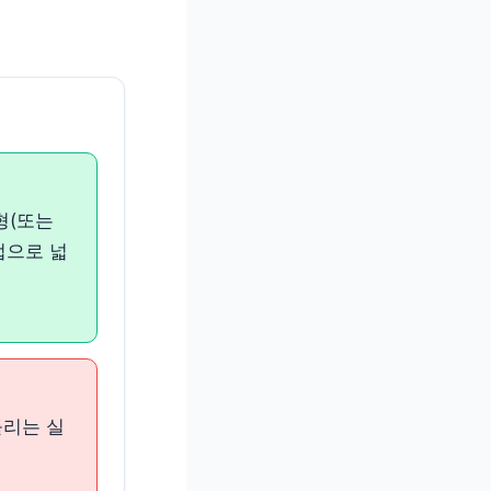
형(또는
법으로 넓
 틀리는 실