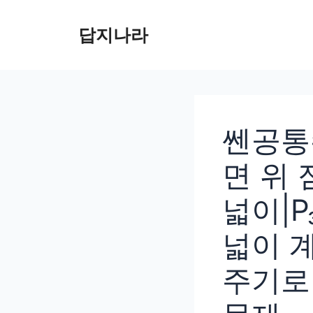
컨
텐
답지나라
츠
로
건
너
뛰
쎈공통수
기
면 위 
넓이|P
넓이 계
주기로