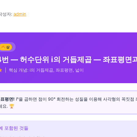
작성자:
admin
상
4번 — 허수단위 i의 거듭제곱 — 좌표평면
| 핵심 개념: i의 거듭제곱, 좌표평면, 넓이
좌표평면!
iⁿ을 곱하면 점이 90° 회전하는 성질을 이용해 사각형의 꼭짓점
세요.
에 포함된 것들