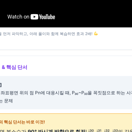
 먼저 파악하고, 아래 풀이와 함께 복습하면 효과 2배!
 & 핵심 단서
]
iⁿ을 좌표평면 위의 점 Pn에 대응시킬 때, P₃₀~P₃₃을 꼭짓점으로 하는 
는 문제
의 핵심 단서는 바로 이것!
하면 복소수가
90° 반시계 방향으로 회전
! i³⁰, i³¹, i³², i³³