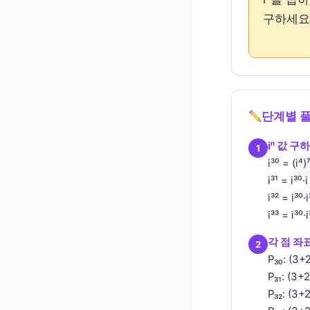
구하세요
단계별 
iⁿ 값 구
1
i³⁰ = (i⁴)
i³¹ = i³⁰·
i³² = i³⁰·
i³³ = i³⁰·i
각 점 좌
2
P₃₀: (3+
P₃₁: (3+
P₃₂: (3+