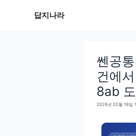
컨
텐
답지나라
츠
로
건
너
뛰
쎈공통수
기
건에서 
8ab
2026년 02월 18일