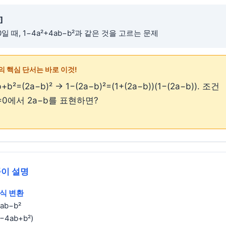
]
0일 때, 1−4a²+4ab−b²과 같은 것을 고르는 문제
의 핵심 단서는 바로 이것!
+b²=(2a−b)² → 1−(2a−b)²=(1+(2a−b))(1−(2a−b)). 조건
1=0에서 2a−b를 표현하면?
풀이 설명
식 변환
ab−b²
²−4ab+b²)