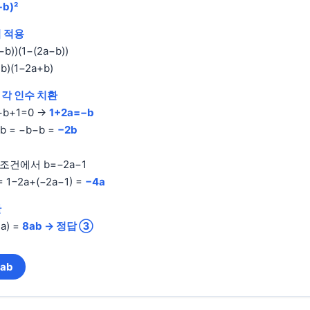
−b)²
 적용
−b))(1−(2a−b))
−b)(1−2a+b)
각 인수 치환
+b+1=0 →
1+2a=−b
b = −b−b =
−2b
: 조건에서 b=−2a−1
= 1−2a+(−2a−1) =
−4a
산
4a) =
8ab → 정답 ③
ab