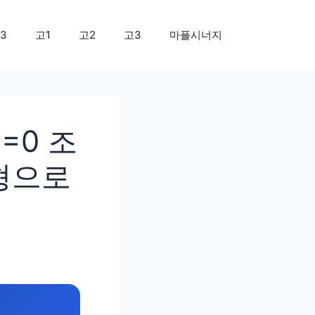
3
고1
고2
고3
마플시너지
=0 조
변형으로