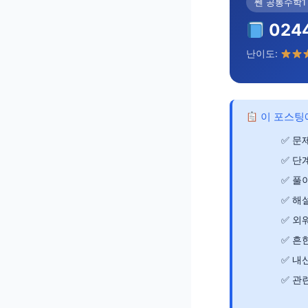
쎈 공통수학1 
024
난이도:
이 포스팅
문제
단
풀이
해
외
흔한
내신
관련