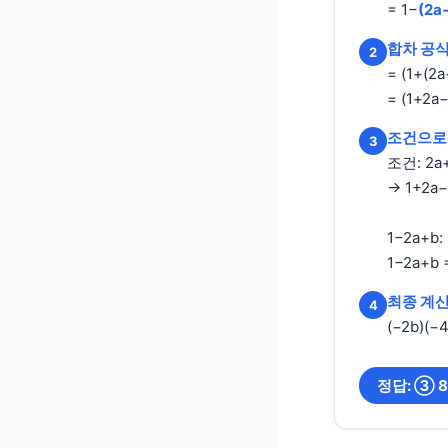
= 1−
(2a
합차 공식
2
= (1+(2a
= (1+2a
조건으로 
3
조건: 2a
→ 1+2a−
1−2a+b
1−2a+b 
최종 계
4
(−2b)(−
정답: ③ 8