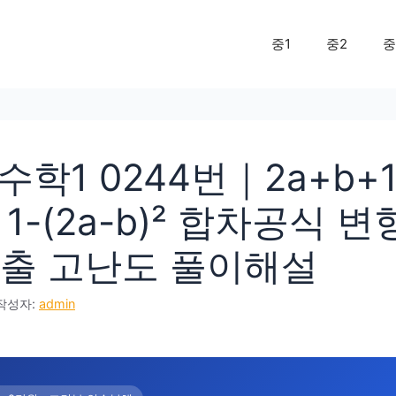
중1
중2
중
학1 0244번｜2a+b+1
1-(2a-b)² 합차공식 
 도출 고난도 풀이해설
작성자:
admin