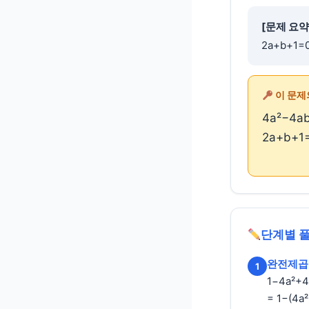
[문제 요약
2a+b+1=
이 문제
4a²−4ab
2a+b+
단계별 
완전제곱
1
1−4a²+4
= 1−(4a