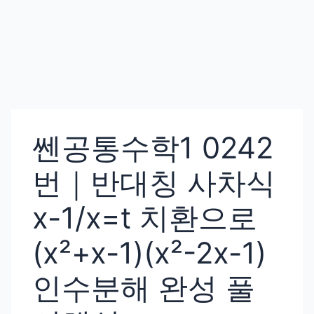
쎈공통수학1 0242
번｜반대칭 사차식
x-1/x=t 치환으로
(x²+x-1)(x²-2x-1)
인수분해 완성 풀