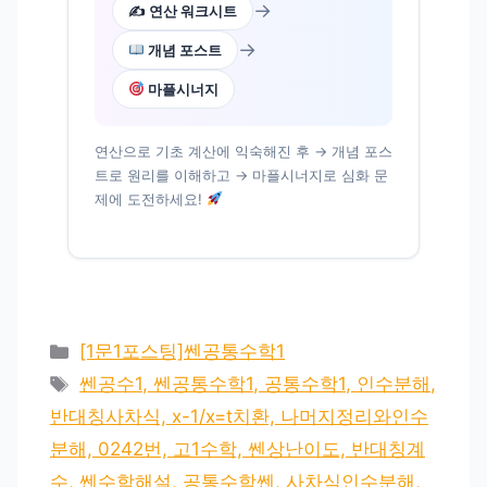
→
✍️ 연산 워크시트
→
개념 포스트
마플시너지
연산으로 기초 계산에 익숙해진 후 → 개념 포스
트로 원리를 이해하고 → 마플시너지로 심화 문
제에 도전하세요!
카
[1문1포스팅]쎈공통수학1
테
태
쎈공수1, 쎈공통수학1, 공통수학1, 인수분해,
고
그
반대칭사차식, x-1/x=t치환, 나머지정리와인수
리
분해, 0242번, 고1수학, 쎈상난이도, 반대칭계
수, 쎈수학해설, 공통수학쎈, 사차식인수분해,