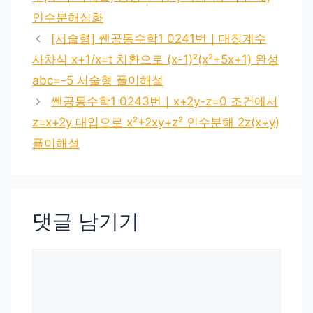
인수분해심화
[서술형] 쎈공통수학1 0241번｜대칭계수
사차식 x+1/x=t 치환으로 (x-1)²(x²+5x+1) 완성
abc=-5 서술형 풀이해설
쎈공통수학1 0243번｜x+2y-z=0 조건에서
z=x+2y 대입으로 x²+2xy+z² 인수분해 2z(x+y)
풀이해설
댓글 남기기
댓
글