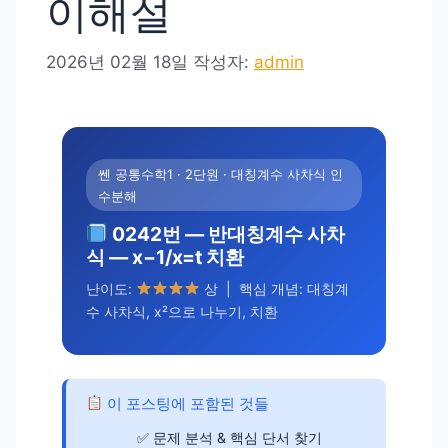
이해설
2026년 02월 18일
작성자:
admin
쎈 공통수학1 · 2단원 · 대칭계수 사차식 인
수분해
0242번 — 반대칭계수 사차
식 — x−1/x=t 치환
난이도:
상 | 핵심 개념: 대칭계
수 사차식, x²으로 나누기, 치환
이 포스팅에 포함된 것들
문제 분석 & 핵심 단서 찾기