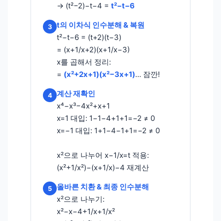
→ (t²−2)−t−4 =
t²−t−6
t의 이차식 인수분해 & 복원
3
t²−t−6 = (t+2)(t−3)
= (x+1/x+2)(x+1/x−3)
x를 곱해서 정리:
=
(x²+2x+1)(x²−3x+1)
… 잠깐!
계산 재확인
4
x⁴−x³−4x²+x+1
x=1 대입: 1−1−4+1+1=−2 ≠ 0
x=−1 대입: 1+1−4−1+1=−2 ≠ 0
x²으로 나누어 x−1/x=t 적용:
(x²+1/x²)−(x+1/x)−4 재계산
올바른 치환 & 최종 인수분해
5
x²으로 나누기:
x²−x−4+1/x+1/x²