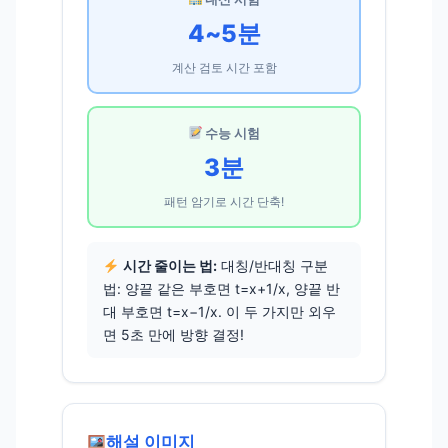
4~5분
계산 검토 시간 포함
수능 시험
3분
패턴 암기로 시간 단축!
시간 줄이는 법:
대칭/반대칭 구분
법: 양끝 같은 부호면 t=x+1/x, 양끝 반
대 부호면 t=x−1/x. 이 두 가지만 외우
면 5초 만에 방향 결정!
해설 이미지