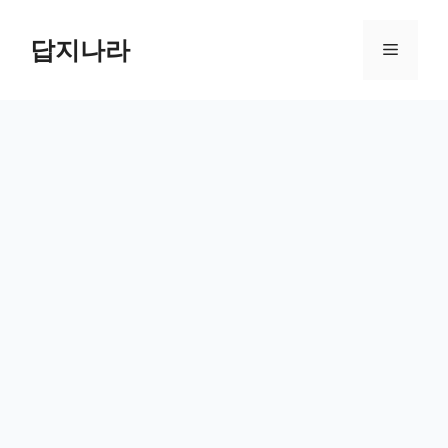
컨
텐
답지나라
메
츠
로
뉴
건
너
뛰
기