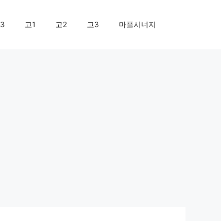
3
고1
고2
고3
마플시너지