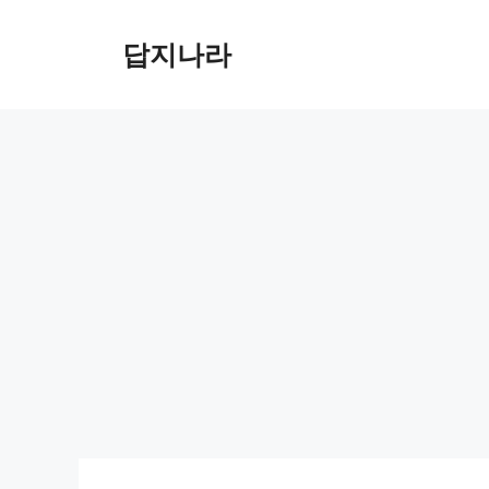
컨
텐
답지나라
츠
로
건
너
뛰
기