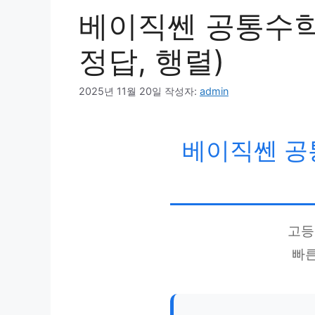
베이직쎈 공통수학1
정답, 행렬)
2025년 11월 20일
작성자:
admin
베이직쎈 공통
고등
빠른