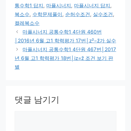
고
그
통수학1 답지
,
마플시너지
,
마플시너지 답지
,
리
복소수
,
수학문제풀이
,
순허수조건
,
실수조건
,
켤레복소수
마플시너지 공통수학1 4단원 460번
│2016년 6월 고1 학력평가 17번│z²−z̄가 실수
마플시너지 공통수학1 4단원 467번│2017
년 6월 고1 학력평가 18번│iz=z̄ 조건 보기 판
별
댓글 남기기
댓
글