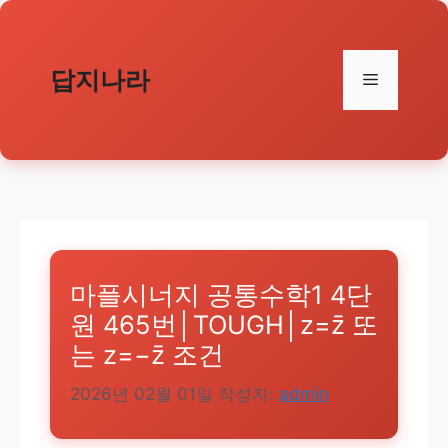
컨
텐
츠
답지나라
메
로
건
뉴
너
뛰
기
마플시너지 공통수학1 4단
원 465번│TOUGH│z=z̄ 또
는 z=−z̄ 조건
2026년 02월 01일
작성자:
admin