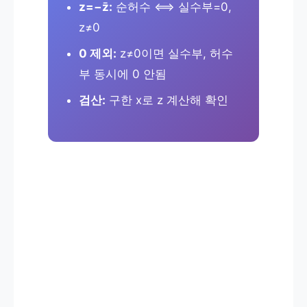
z=−z̄:
순허수 ⟺ 실수부=0,
z≠0
0 제외:
z≠0이면 실수부, 허수
부 동시에 0 안됨
검산:
구한 x로 z 계산해 확인