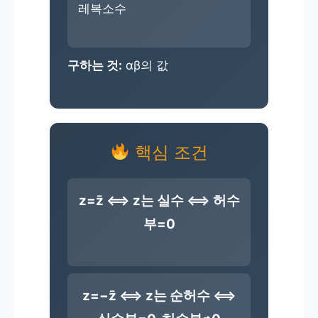
레복소수
구하는 것:
αβ의 값
핵심 조건
z=z̄ ⟺ z는 실수 ⟺ 허수
부=0
z=−z̄ ⟺ z는 순허수 ⟺