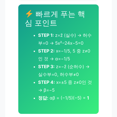
빠르게 푸는 핵
심 포인트
STEP 1:
z=z̄ (실수) → 허수
부=0 → 5x²−24x−5=0
STEP 2:
x=−1/5, 5 중 z≠0
인 것 → α=−1/5
STEP 3:
z=−z̄ (순허수) →
실수부=0, 허수부≠0
STEP 4:
x=±5 중 z≠0인 것
→ β=−5
정답:
αβ = (−1/5)(−5) =
1