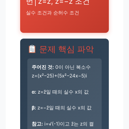
번│z=z̄, z=−z̄ 조건
실수 조건과 순허수 조건
문제 핵심 파악
주어진 것:
0이 아닌 복소수
z=(x²−25)+(5x²−24x−5)i
α:
z=z̄일 때의 실수 x의 값
β:
z=−z̄일 때의 실수 x의 값
참고:
i=√(-1)이고 z̄는 z의 켤