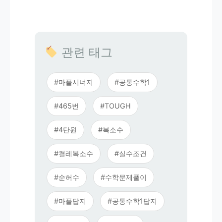
관련 태그
#마플시너지
#공통수학1
#465번
#TOUGH
#4단원
#복소수
#켤레복소수
#실수조건
#순허수
#수학문제풀이
#마플답지
#공통수학1답지