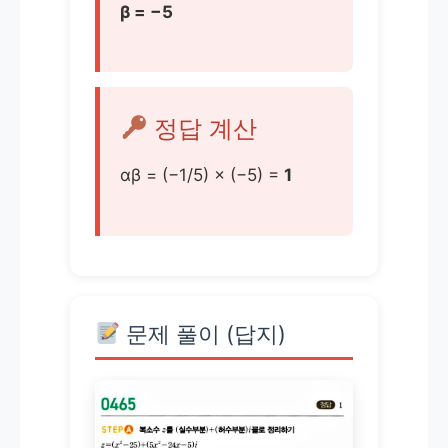
β = −5
정답 계산
αβ = (−1/5) × (−5) =
1
문제 풀이 (답지)