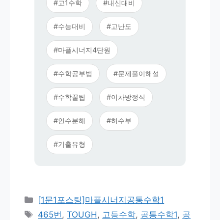
#고1수학
#내신대비
#수능대비
#고난도
#마플시너지4단원
#수학공부법
#문제풀이해설
#수학꿀팁
#이차방정식
#인수분해
#허수부
#기출유형
카
[1문1포스팅]마플시너지공통수학1
테
태
465번
,
TOUGH
,
고등수학
,
공통수학1
,
공