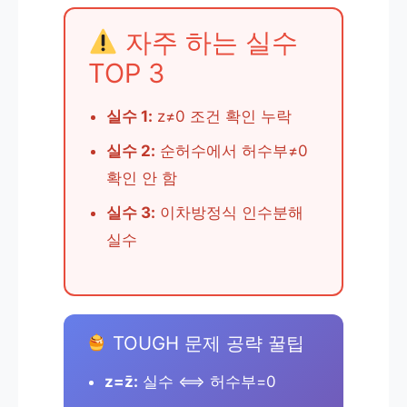
자주 하는 실수
TOP 3
실수 1:
z≠0 조건 확인 누락
실수 2:
순허수에서 허수부≠0
확인 안 함
실수 3:
이차방정식 인수분해
실수
TOUGH 문제 공략 꿀팁
z=z̄:
실수 ⟺ 허수부=0