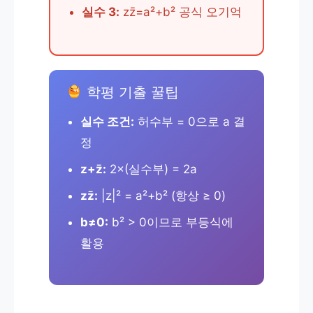
실수 3:
zz̄=a²+b² 공식 오기억
학평 기출 꿀팁
실수 조건:
허수부 = 0으로 a 결
정
z+z̄:
2×(실수부) = 2a
zz̄:
|z|² = a²+b² (항상 ≥ 0)
b≠0:
b² > 0이므로 부등식에
활용