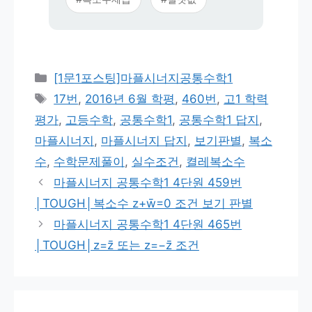
카
[1문1포스팅]마플시너지공통수학1
테
태
17번
,
2016년 6월 학평
,
460번
,
고1 학력
고
그
평가
,
고등수학
,
공통수학1
,
공통수학1 답지
,
리
마플시너지
,
마플시너지 답지
,
보기판별
,
복소
수
,
수학문제풀이
,
실수조건
,
켤레복소수
마플시너지 공통수학1 4단원 459번
│TOUGH│복소수 z+w̄=0 조건 보기 판별
마플시너지 공통수학1 4단원 465번
│TOUGH│z=z̄ 또는 z=−z̄ 조건