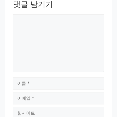
댓글 남기기
댓
글
이
름
이
메
웹
일