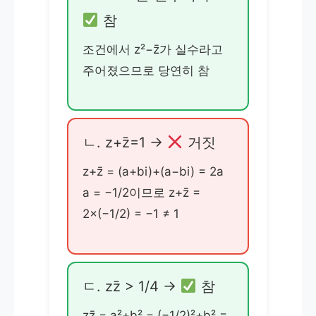
참
조건에서 z²−z̄가 실수라고
주어졌으므로 당연히 참
ㄴ. z+z̄=1 →
거짓
z+z̄ = (a+bi)+(a−bi) = 2a
a = −1/2이므로 z+z̄ =
2×(−1/2) = −1 ≠ 1
ㄷ. zz̄ > 1/4 →
참
zz̄ = a²+b² = (−1/2)²+b² =