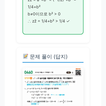
1/4+b²
b≠0이므로 b² > 0
∴ zz̄ = 1/4+b² > 1/4 ✓
문제 풀이 (답지)