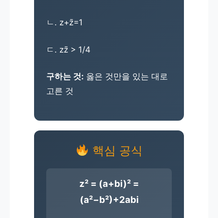
ㄴ. z+z̄=1
ㄷ. zz̄ > 1/4
구하는 것:
옳은 것만을 있는 대로
고른 것
핵심 공식
z² = (a+bi)² =
(a²−b²)+2abi