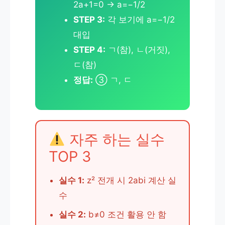
2a+1=0 → a=−1/2
STEP 3:
각 보기에 a=−1/2
대입
STEP 4:
ㄱ(참), ㄴ(거짓),
ㄷ(참)
정답:
③ ㄱ, ㄷ
자주 하는 실수
TOP 3
실수 1:
z² 전개 시 2abi 계산 실
수
실수 2:
b≠0 조건 활용 안 함