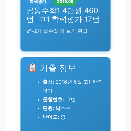
학력평가
2016.06
공통수학1 4단원 460
번│고1 학력평가 17번
z²−z̄가 실수일 때 보기 판별
기출 정보
출처:
2016년 6월 고1 학력
평가
문항번호:
17번
단원:
복소수
난이도:
중