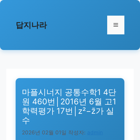
컨
텐
츠
답지나라
메
로
건
뉴
너
뛰
기
마플시너지 공통수학1 4단
원 460번│2016년 6월 고1
학력평가 17번│z²−z̄가 실
수
2026년 02월 01일
작성자:
admin