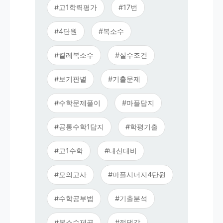
#고1학력평가
#17번
#4단원
#복소수
#켤레복소수
#실수조건
#보기판별
#기출문제
#수학문제풀이
#마플답지
#공통수학1답지
#학평기출
#고1수학
#내신대비
#모의고사
#마플시너지4단원
#수학공부법
#기출분석
#복소수제곱
#절댓값