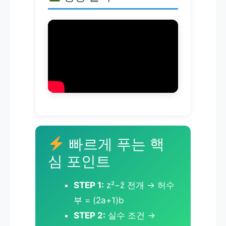
빠르게 푸는 핵
심 포인트
STEP 1:
z²−z̄ 전개 → 허수
부 = (2a+1)b
STEP 2:
실수 조건 →