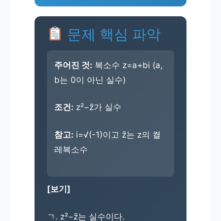
문제 핵심 파악
주어진 것:
복소수 z=a+bi (a,
b는 0이 아닌 실수)
조건:
z²−z̄가 실수
참고:
i=√(-1)이고 z̄는 z의 켤
레복소수
[보기]
ㄱ. z²−z̄는 실수이다.