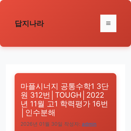
컨
텐
츠
답지나라
메
로
건
뉴
너
뛰
기
마플시너지 공통수학1 3단
원 312번│TOUGH│2022
년 11월 고1 학력평가 16번
│인수분해
2026년 01월 30일
작성자:
admin