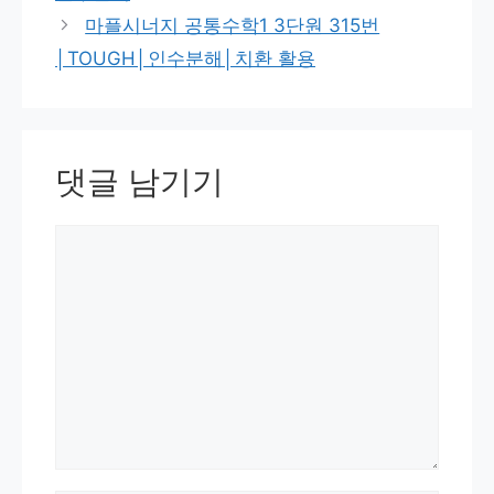
마플시너지 공통수학1 3단원 315번
│TOUGH│인수분해│치환 활용
댓글 남기기
댓
글