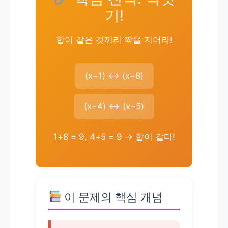
기!
합이 같은 것끼리 짝을 지어라!
(x−1) ↔ (x−8)
(x−4) ↔ (x−5)
1+8 = 9, 4+5 = 9 → 합이 같다!
이 문제의 핵심 개념