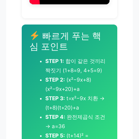
빠르게 푸는 핵
심 포인트
STEP 1:
합이 같은 것끼리
짝짓기 (1+8=9, 4+5=9)
STEP 2:
(x²−9x+8)
(x²−9x+20)+a
STEP 3:
t=x²−9x 치환 →
(t+8)(t+20)+a
STEP 4:
완전제곱식 조건
→ a=36
STEP 5:
(t+14)² =