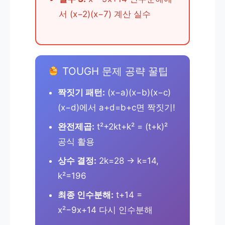
서 (x−2)(x−7) 계산 실수
TOUGH 문제 공략 꿀팁
짝짓기 패턴:
(x−a)(x−b)(x−c)
(x−d)에서 a+d=b+c면 짝짓기!
완전제곱:
t²+2kt+k² = (t+k)²
공식 활용
상수 결정:
2k=28 → k=14,
k²=196
최종 인수분해:
t+14 =
x²−9x+14 다시 인수분해