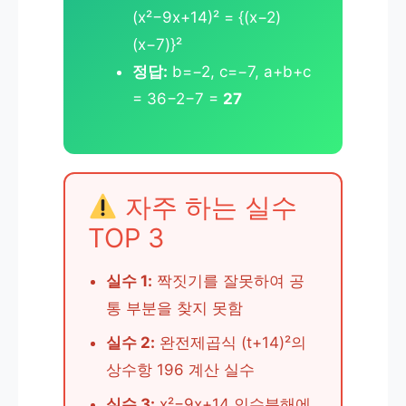
(x²−9x+14)² = {(x−2)
(x−7)}²
정답:
b=−2, c=−7, a+b+c
= 36−2−7 =
27
자주 하는 실수
TOP 3
실수 1:
짝짓기를 잘못하여 공
통 부분을 찾지 못함
실수 2:
완전제곱식 (t+14)²의
상수항 196 계산 실수
실수 3:
x²−9x+14 인수분해에