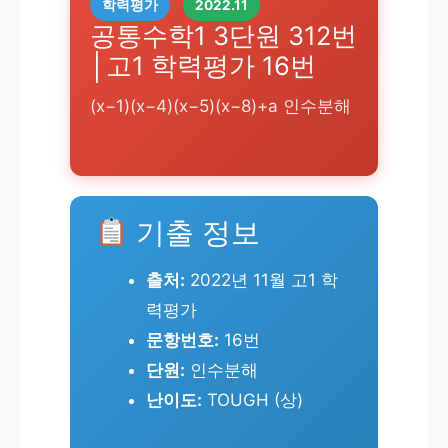
학력평가
2022.11
공통수학1 3단원 312번
│고1 학력평가 16번
(x−1)(x−4)(x−5)(x−8)+a 인수분해
기출 정보
출처:
2022년 11월 고1 학
력평가
문항번호:
16번
단원:
인수분해
난이도:
TOUGH (상)