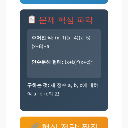
문제 핵심 파악
주어진 식:
(x−1)(x−4)(x−5)
(x−8)+a
인수분해 형태:
(x+b)²(x+c)²
구하는 것:
세 정수 a, b, c에 대하
여 a+b+c의 값
핵심 전략: 짝짓