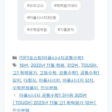
#모의고사
#학력평가대비
#마플시너지3단원
#수학공부법
#기출분석
카
[1문1포스팅]마플시너지공통수학1
테
태
16번
,
2022년 11월 학평
,
312번
,
TOUGH
,
고
그
고1 학력평가
,
고등수학
,
공통수학1
,
공통수학1
리
답지
,
다항식
,
마플시너지
,
마플시너지 답지
,
수학문제풀이
,
인수분해
마플시너지 공통수학1 3단원 305번
│TOUGH│2023년 11월 고1 학력평가 10번│
인수분해