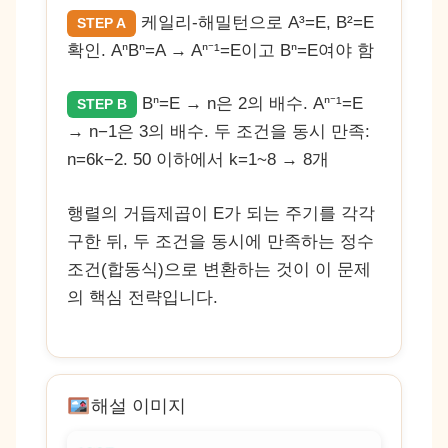
케일리-해밀턴으로 A³=E, B²=E
STEP A
확인. AⁿBⁿ=A → Aⁿ⁻¹=E이고 Bⁿ=E여야 함
Bⁿ=E → n은 2의 배수. Aⁿ⁻¹=E
STEP B
→ n−1은 3의 배수. 두 조건을 동시 만족:
n=6k−2. 50 이하에서 k=1~8 → 8개
행렬의 거듭제곱이 E가 되는 주기를 각각
구한 뒤, 두 조건을 동시에 만족하는 정수
조건(합동식)으로 변환하는 것이 이 문제
의 핵심 전략입니다.
해설 이미지