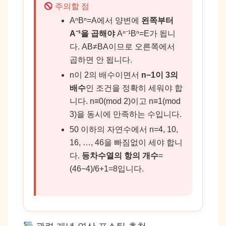
주의할 점
AⁿBⁿ=A에서 양변에
왼쪽부터
A⁻¹을 곱해야
Aⁿ⁻¹Bⁿ=E가 됩니
다. AB≠BA이므로 오른쪽에서
곱하면 안 됩니다.
n이 2의 배수이면서
n−1이 3의
배수
인 조건을 정확히 세워야 합
니다. n≡0(mod 2)이고 n≡1(mod
3)을 동시에 만족하는 수입니다.
50 이하의 자연수에서 n=4, 10,
16, …, 46을 빠짐없이 세야 합니
다.
등차수열의 항의 개수
=
(46−4)/6+1=8입니다.