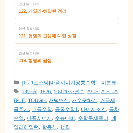
연산 워크시트
122. 케일리-해밀턴 정리
연산 워크시트
121. 행렬의 곱셈에 대한 성질
연산 워크시트
119. 행렬의 곱셈
카
[1문1포스팅]마플시너지공통수학1
,
미분류
테
태
13단원
,
1826
,
50이하자연수
,
A³=E
,
AⁿBⁿ=A
,
고
그
B²=E
,
TOUGH
,
개념연산
,
개수구하기
,
거듭제
리
곱주기
,
고등수학
,
공통수학1
,
나머지조건
,
등차
수열
,
마플시너지
,
수능대비
,
수학문제풀이
,
케
일리해밀턴
,
합동식
,
행렬