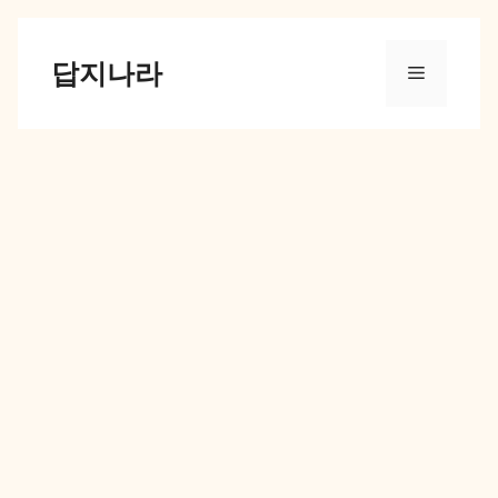
컨
텐
답지나라
메
츠
로
뉴
건
너
뛰
기