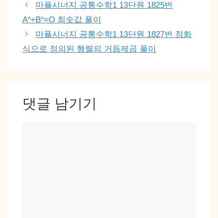
마플시너지 공통수학1 13단원 1825번
Aⁿ+Bⁿ=O 최솟값 풀이
마플시너지 공통수학1 13단원 1827번 점화
식으로 정의된 행렬의 거듭제곱 풀이
댓글 남기기
댓
글