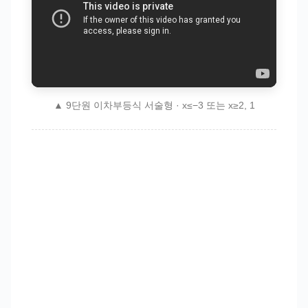
▲ 9단원 이차부등식 서술형 · x≤−3 또는 x≥2, 1