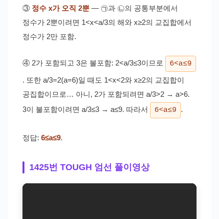
③
정수 x가 오직 2뿐
— ㉠과 ㉡의 공통부분에서
정수가 2뿐이려면 1<x<a/3의 해와 x≥2의 교집합에서
정수가 2만 포함.
④ 2가 포함되고 3은 불포함: 2<a/3≤3이므로
6<a≤9
. 또한 a/3=2(a=6)일 때도 1<x<2와 x≥2의 교집합이
공집합이므로… 아니, 2가 포함되려면 a/3>2 → a>6.
3이 불포함이려면 a/3≤3 → a≤9. 따라서
.
6<a≤9
정답:
6≤a≤9
.
1425번 TOUGH 엄선 풀이영상