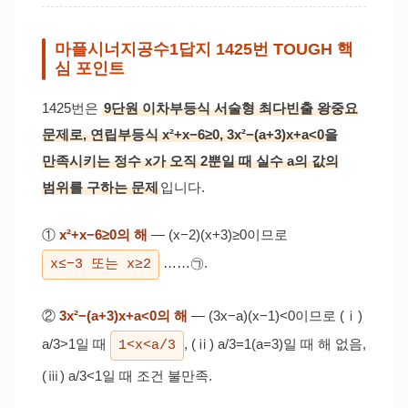
마플시너지공수1답지 1425번 TOUGH 핵
심 포인트
1425번은
9단원 이차부등식 서술형 최다빈출 왕중요
문제로, 연립부등식 x²+x−6≥0, 3x²−(a+3)x+a<0을
만족시키는 정수 x가 오직 2뿐일 때 실수 a의 값의
범위를 구하는 문제
입니다.
①
x²+x−6≥0의 해
— (x−2)(x+3)≥0이므로
……㉠.
x≤−3 또는 x≥2
②
3x²−(a+3)x+a<0의 해
— (3x−a)(x−1)<0이므로 (ⅰ)
a/3>1일 때
, (ⅱ) a/3=1(a=3)일 때 해 없음,
1<x<a/3
(ⅲ) a/3<1일 때 조건 불만족.