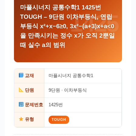
마플시너지 공통수학1 1425번
TOUGH – 9단원 이차부등식, 연립
부등식 x²+x−6≥0, 3x²−(a+3)x+a<0
을 만족시키는 정수 x가 오직 2뿐일
때 실수 a의 범위
교재
마플시너지 공통수학1
단원
9단원 · 이차부등식
문제번호
1425번
유형
TOUGH