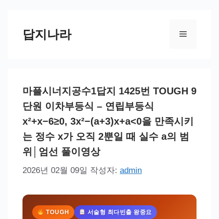
컨
텐
답지나라
메
츠
로
뉴
건
마플시너지공수1답지 1425번 TOUGH 9
너
단원 이차부등식 – 연립부등식
뛰
x²+x−6≥0, 3x²−(a+3)x+a<0을 만족시키
기
는 정수 x가 오직 2뿐일 때 실수 a의 범
위│엄선 풀이영상
2026년 02월 09일
작성자:
admin
TOUGH
서술형 최다빈출 왕중요