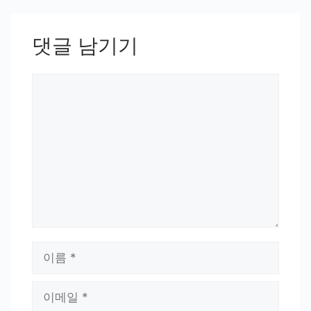
댓글 남기기
댓
글
이
름
이