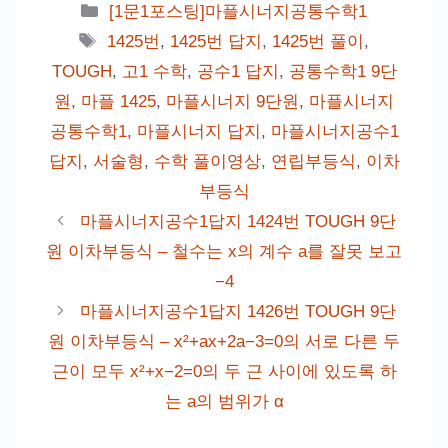
카
[1문1포스팅]마플시너지공통수학1
테
태
1425번
,
1425번 답지
,
1425번 풀이
,
고
그
TOUGH
,
고1 수학
,
공수1 답지
,
공통수학1 9단
리
원
,
마플 1425
,
마플시너지 9단원
,
마플시너지
공통수학1
,
마플시너지 답지
,
마플시너지공수1
답지
,
서술형
,
수학 풀이영상
,
연립부등식
,
이차
부등식
마플시너지공수1답지 1424번 TOUGH 9단
원 이차부등식 – 철수는 x의 계수 a를 잘못 보고
−4
마플시너지공수1답지 1426번 TOUGH 9단
원 이차부등식 – x²+ax+2a−3=0의 서로 다른 두
근이 모두 x²+x−2=0의 두 근 사이에 있도록 하
는 a의 범위가 α