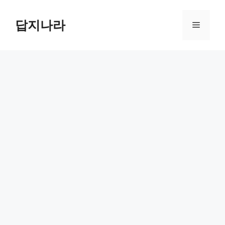
컨
텐
답지나라
메
츠
로
뉴
건
너
뛰
기