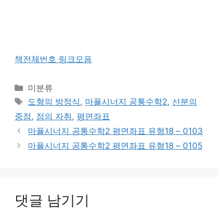
책전체번호 링크모음
카
미분류
테
태
도형의 방정식
,
마플시너지 공통수학2
,
선분의
고
그
중점
,
점의 자취
,
평면좌표
리
마플시너지 공통수학2 평면좌표 유형18 – 0103
마플시너지 공통수학2 평면좌표 유형18 – 0105
댓글 남기기