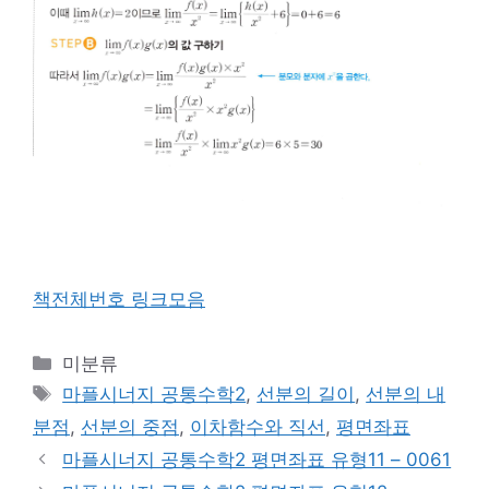
책전체번호 링크모음
카
미분류
테
태
마플시너지 공통수학2
,
선분의 길이
,
선분의 내
고
그
분점
,
선분의 중점
,
이차함수와 직선
,
평면좌표
리
마플시너지 공통수학2 평면좌표 유형11 – 0061