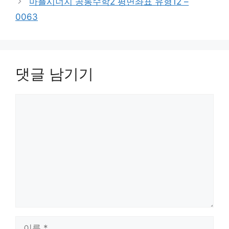
마플시너지 공통수학2 평면좌표 유형12 –
0063
댓글 남기기
댓
글
이