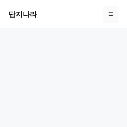
컨
텐
답지나라
메
츠
로
뉴
건
너
뛰
기