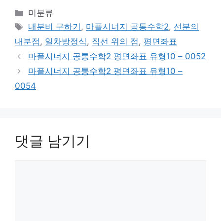
카
미분류
테
태
내분비 구하기
,
마플시너지 공통수학2
,
선분의
고
그
내분점
,
일차방정식
,
직선 위의 점
,
평면좌표
리
마플시너지 공통수학2 평면좌표 유형10 – 0052
마플시너지 공통수학2 평면좌표 유형10 –
0054
댓글 남기기
댓
글