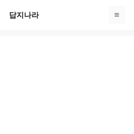
컨
텐
답지나라
메
츠
로
뉴
건
너
뛰
기