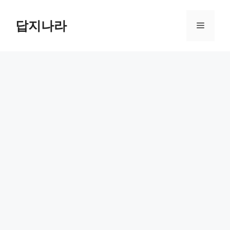
컨
텐
답지나라
메
츠
로
뉴
건
너
뛰
기