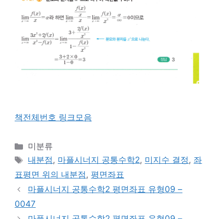
책전체번호 링크모음
카
미분류
테
태
내분점
,
마플시너지 공통수학2
,
미지수 결정
,
좌
고
그
표평면 위의 내분점
,
평면좌표
리
마플시너지 공통수학2 평면좌표 유형09 –
0047
마플시너지 공통수학2 평면좌표 유형09 –