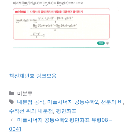
책전체번호 링크모음
카
미분류
테
태
내분점 공식
,
마플시너지 공통수학2
,
선분의 비
,
고
그
수직선 위의 내분점
,
평면좌표
리
마플시너지 공통수학2 평면좌표 유형08 –
0041