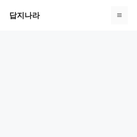
컨
텐
답지나라
메
츠
로
뉴
건
너
뛰
기