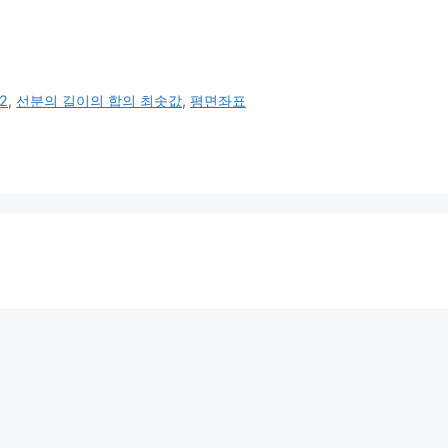
2
,
선분의 길이의 합의 최솟값
,
평면좌표