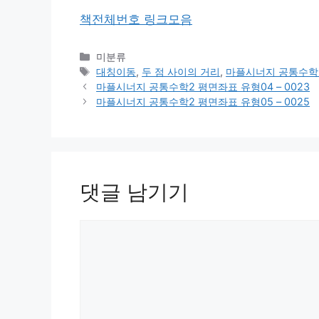
책전체번호 링크모음
카
미분류
테
태
대칭이동
,
두 점 사이의 거리
,
마플시너지 공통수학
고
그
마플시너지 공통수학2 평면좌표 유형04 – 0023
리
마플시너지 공통수학2 평면좌표 유형05 – 0025
댓글 남기기
댓
글