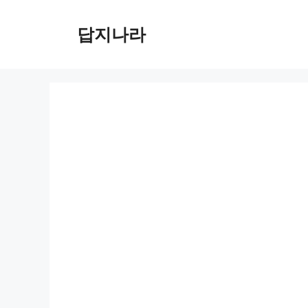
컨
텐
답지나라
츠
로
건
너
뛰
기