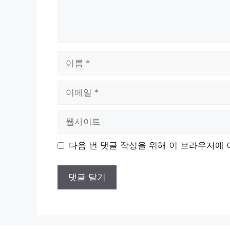
이
름
이
메
일
웹
사
이
다음 번 댓글 작성을 위해 이 브라우저에 
트