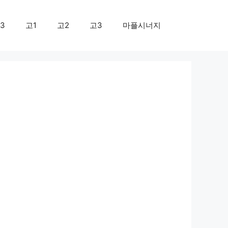
3
고1
고2
고3
마플시너지