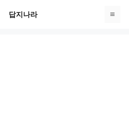
컨
텐
답지나라
메
츠
로
뉴
건
너
뛰
기