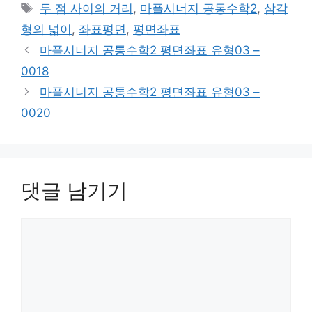
테
태
두 점 사이의 거리
,
마플시너지 공통수학2
,
삼각
고
그
형의 넓이
,
좌표평면
,
평면좌표
리
마플시너지 공통수학2 평면좌표 유형03 –
0018
마플시너지 공통수학2 평면좌표 유형03 –
0020
댓글 남기기
댓
글