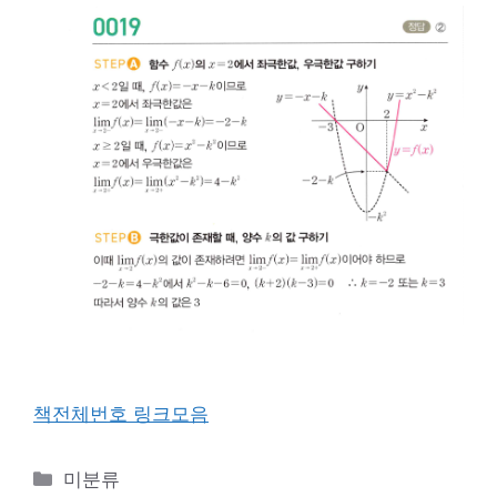
책전체번호 링크모음
카
미분류