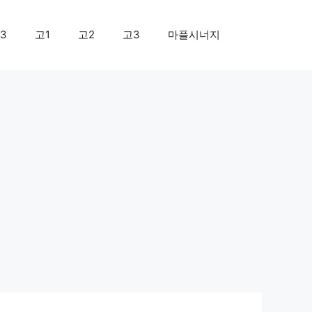
3
고1
고2
고3
마플시너지