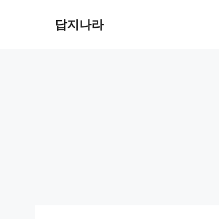
컨
텐
답지나라
츠
로
건
너
뛰
기